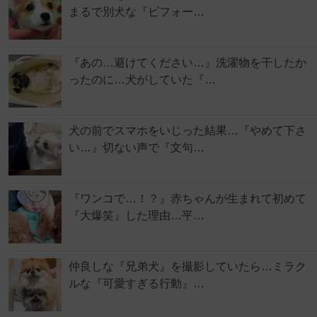
まるで別犬な『ビフォー…
『あの…避けてください…』洗濯物を干したか
ったのに…犬がしていた『…
犬の前でスマホをいじった結果…『やめて下さ
い…』切ない声で『文句…
『ワンコで…！？』赤ちゃんが生まれて初めて
『大爆笑』した理由…平…
仲良しな『兄弟犬』を撮影していたら…ミラク
ルな『可愛すぎる行動』…