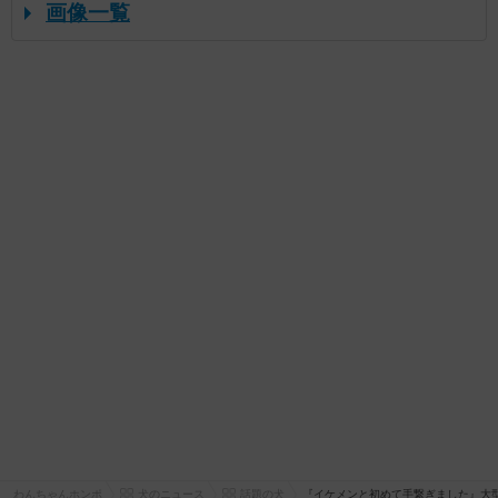
画像一覧
わんちゃんホンポ
犬のニュース
話題の犬
『イケメンと初めて手繋ぎました』大型