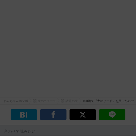
わんちゃんホンポ
犬のニュース
話題の犬
100均で『犬のリード』を買ったので
合わせて読みたい