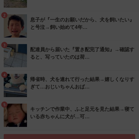
2
息子が『一生のお願いだから、犬を飼いたい』
と号泣→飼い始めて4年…
3
配達員から届いた『置き配完了通知』→確認す
ると、写っていたのは荷…
4
帰省時、犬を連れて行った結果→嬉しくなりす
ぎて…おじいちゃんおば…
5
キッチンで作業中、ふと足元を見た結果→寝て
いる赤ちゃんに犬が…可…