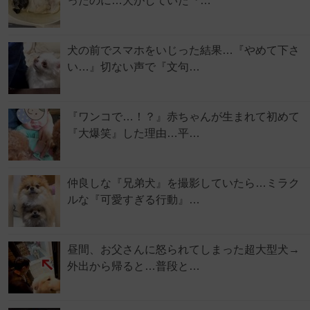
ったのに…犬がしていた『…
犬の前でスマホをいじった結果…『やめて下さ
い…』切ない声で『文句…
『ワンコで…！？』赤ちゃんが生まれて初めて
『大爆笑』した理由…平…
仲良しな『兄弟犬』を撮影していたら…ミラク
ルな『可愛すぎる行動』…
昼間、お父さんに怒られてしまった超大型犬→
外出から帰ると…普段と…