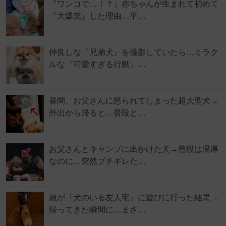
『ワンコで…！？』赤ちゃんが生まれて初めて
『大爆笑』した理由…平…
仲良しな『兄弟犬』を撮影していたら…ミラク
ルな『可愛すぎる行動』…
昼間、お父さんに怒られてしまった超大型犬→
外出から帰ると…普段と…
お父さんとキャンプに出かけた犬→普段は温厚
なのに…突然ブチギレた…
娘が『犬のいる友人宅』に遊びに行った結果→
帰ってきた瞬間に…まさ…