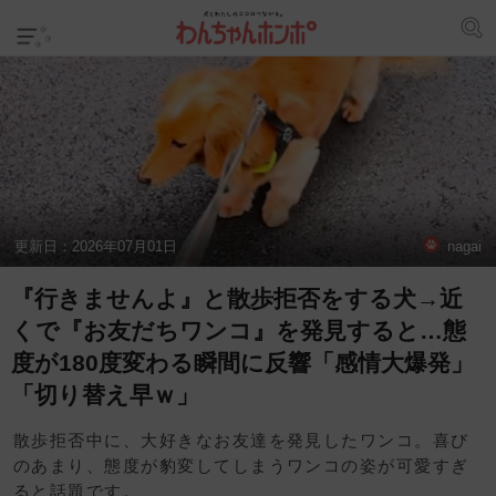
更新日：
2026年07月01日
nagai
『行きませんよ』と散歩拒否をする犬→近
くで『お友だちワンコ』を発見すると…態
度が180度変わる瞬間に反響「感情大爆発」
「切り替え早ｗ」
散歩拒否中に、大好きなお友達を発見したワンコ。喜び
のあまり、態度が豹変してしまうワンコの姿が可愛すぎ
ると話題です。