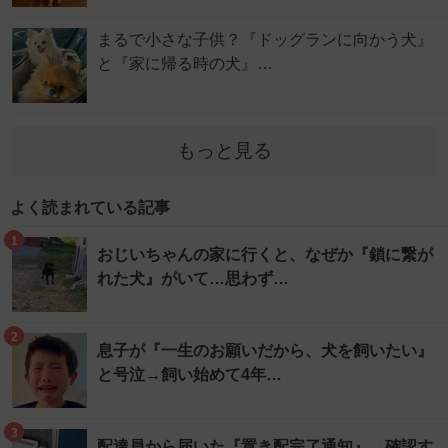
まるで小さな子供？『ドッグランに向かう犬』
と『家に帰る時の犬』…
もっと見る
よく読まれている記事
1
おじいちゃんの家に行くと、なぜか『鎖に繋が
れた犬』がいて…思わず…
2
息子が『一生のお願いだから、犬を飼いたい』
と号泣→飼い始めて4年…
3
配達員から届いた『置き配完了通知』→確認す