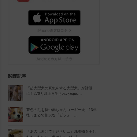
関連記事
『超大型犬の真似をする大型犬』が話題
に！270万以上再生された&quo…
茶色の毛を持つ赤ちゃんコーギー犬…13年
後→まるで別犬な『ビフォー…
『あの…避けてください…』洗濯物を干し