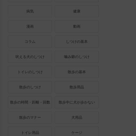
病気
健康
漫画
動画
コラム
しつけの基本
吠える犬のしつけ
噛み癖のしつけ
トイレのしつけ
散歩の基本
散歩のしつけ
散歩用品
散歩の時間・距離・回数
散歩中に犬が歩かない
散歩のマナー
犬用品
トイレ用品
ケージ