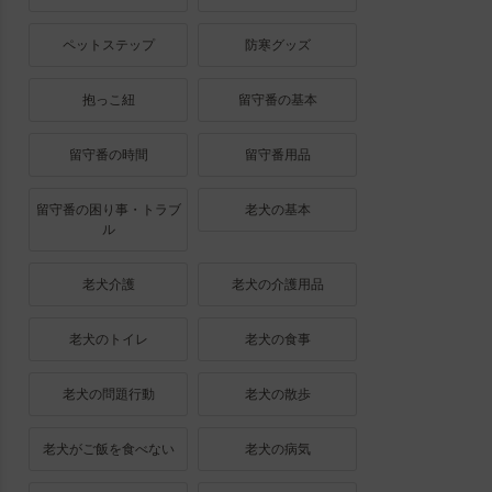
ペットステップ
防寒グッズ
抱っこ紐
留守番の基本
留守番の時間
留守番用品
留守番の困り事・トラブ
老犬の基本
ル
老犬介護
老犬の介護用品
老犬のトイレ
老犬の食事
老犬の問題行動
老犬の散歩
老犬がご飯を食べない
老犬の病気