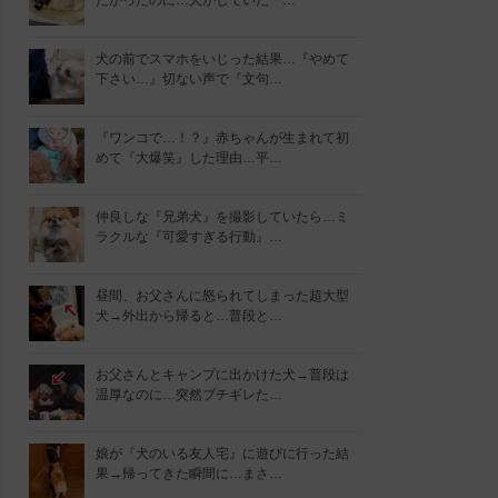
たかったのに…犬がしていた『…
犬の前でスマホをいじった結果…『やめて
下さい…』切ない声で『文句…
『ワンコで…！？』赤ちゃんが生まれて初
めて『大爆笑』した理由…平…
仲良しな『兄弟犬』を撮影していたら…ミ
ラクルな『可愛すぎる行動』…
昼間、お父さんに怒られてしまった超大型
犬→外出から帰ると…普段と…
お父さんとキャンプに出かけた犬→普段は
温厚なのに…突然ブチギレた…
娘が『犬のいる友人宅』に遊びに行った結
果→帰ってきた瞬間に…まさ…