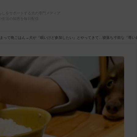
らしをサポートする犬の専門メディア
や生活の知恵を毎日配信
まって晩ごはん→犬が『眠いけど参加したい』とやってきて…寝落ち寸前な『尊い