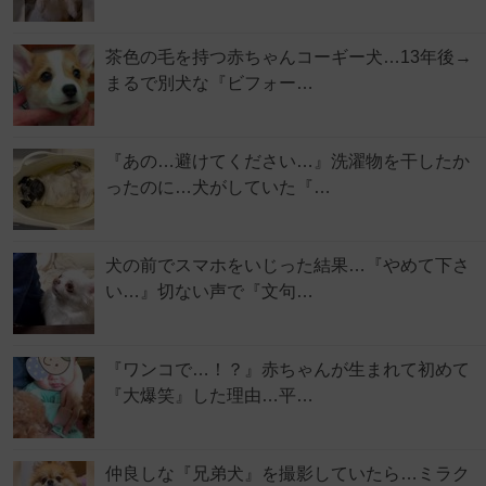
茶色の毛を持つ赤ちゃんコーギー犬…13年後→
まるで別犬な『ビフォー…
『あの…避けてください…』洗濯物を干したか
ったのに…犬がしていた『…
犬の前でスマホをいじった結果…『やめて下さ
い…』切ない声で『文句…
『ワンコで…！？』赤ちゃんが生まれて初めて
『大爆笑』した理由…平…
仲良しな『兄弟犬』を撮影していたら…ミラク