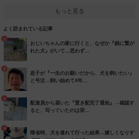
もっと見る
よく読まれている記事
1
おじいちゃんの家に行くと、なぜか『鎖に繋が
れた犬』がいて…思わず…
2
息子が『一生のお願いだから、犬を飼いたい』
と号泣→飼い始めて4年…
3
配達員から届いた『置き配完了通知』→確認す
ると、写っていたのは荷…
4
帰省時、犬を連れて行った結果→嬉しくなりす