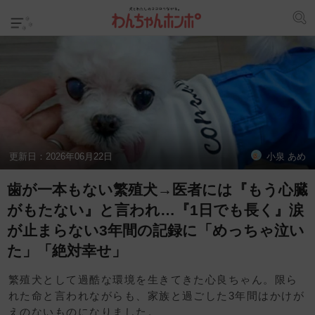
更新日：
2026年06月22日
小泉 あめ
歯が一本もない繁殖犬→医者には『もう心臓
がもたない』と言われ…『1日でも長く』涙
が止まらない3年間の記録に「めっちゃ泣い
た」「絶対幸せ」
繁殖犬として過酷な環境を生きてきた心良ちゃん。限ら
れた命と言われながらも、家族と過ごした3年間はかけが
えのないものになりました。