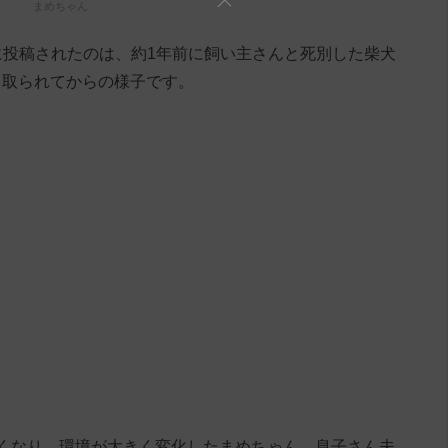
まめちゃん
ram」に投稿されたのは、約1年前に飼い主さんと死別した柴犬
き取られてからの様子です。
くなり、環境が大きく変化したまめちゃん。息子さん夫