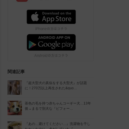
関連記事
『超大型犬の真似をする大型犬』が話題
に！270万以上再生された&quo…
茶色の毛を持つ赤ちゃんコーギー犬…13年
後→まるで別犬な『ビフォー…
『あの…避けてください…』洗濯物を干し