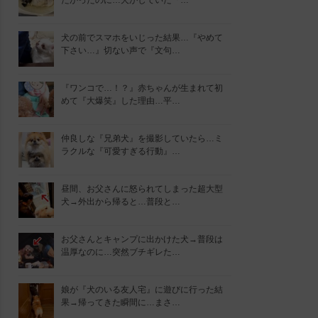
たかったのに…犬がしていた『…
犬の前でスマホをいじった結果…『やめて
下さい…』切ない声で『文句…
『ワンコで…！？』赤ちゃんが生まれて初
めて『大爆笑』した理由…平…
仲良しな『兄弟犬』を撮影していたら…ミ
ラクルな『可愛すぎる行動』…
昼間、お父さんに怒られてしまった超大型
犬→外出から帰ると…普段と…
お父さんとキャンプに出かけた犬→普段は
温厚なのに…突然ブチギレた…
娘が『犬のいる友人宅』に遊びに行った結
果→帰ってきた瞬間に…まさ…