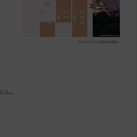
Powered by 
GliaStudios
M
u
t
e
たら…