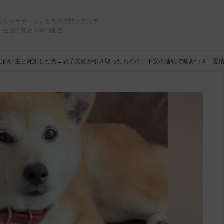
らしをサポートする犬の専門メディア
や生活の知恵を毎日配信
に飼い主と死別した犬→息子夫婦が引き取ったものの、不安の連続で噛みつき…愛