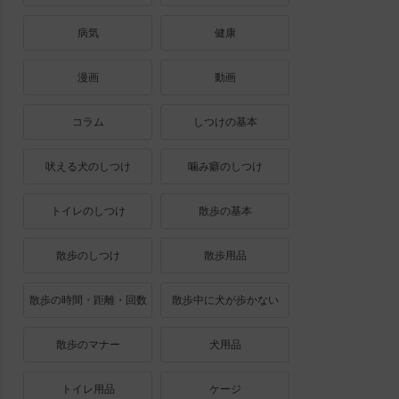
病気
健康
漫画
動画
コラム
しつけの基本
吠える犬のしつけ
噛み癖のしつけ
トイレのしつけ
散歩の基本
散歩のしつけ
散歩用品
散歩の時間・距離・回数
散歩中に犬が歩かない
散歩のマナー
犬用品
トイレ用品
ケージ