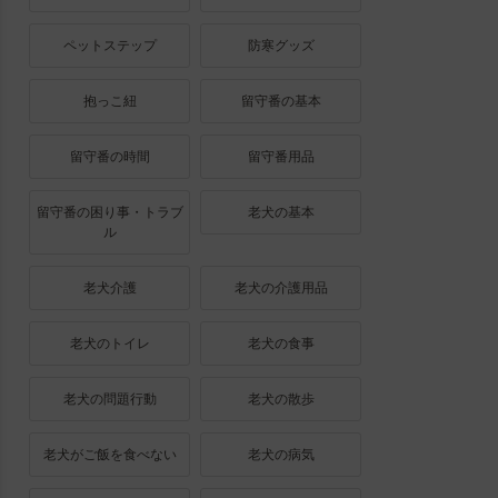
ペットステップ
防寒グッズ
抱っこ紐
留守番の基本
留守番の時間
留守番用品
留守番の困り事・トラブ
老犬の基本
ル
老犬介護
老犬の介護用品
老犬のトイレ
老犬の食事
老犬の問題行動
老犬の散歩
老犬がご飯を食べない
老犬の病気