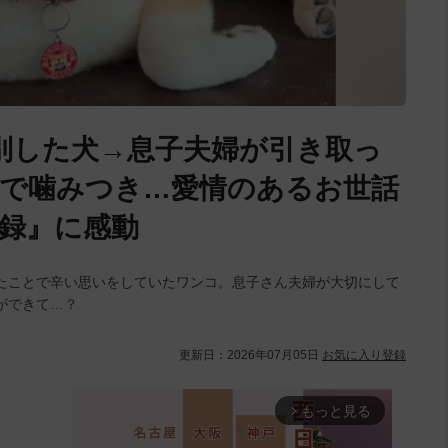
別した犬→息子夫婦が引き取っ
で噛みつき…愛情のあるお世話
録』に感動
たことで辛い思いをしていたワンコ。息子さん夫婦が大切にして
ができて…？
更新日：
2026年07月05日
お気に入り登録
もっと見る
arrow_forward_ios