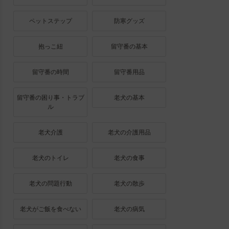
ペットステップ
防寒グッズ
抱っこ紐
留守番の基本
留守番の時間
留守番用品
留守番の困り事・トラブ
老犬の基本
ル
老犬介護
老犬の介護用品
老犬のトイレ
老犬の食事
老犬の問題行動
老犬の散歩
老犬がご飯を食べない
老犬の病気