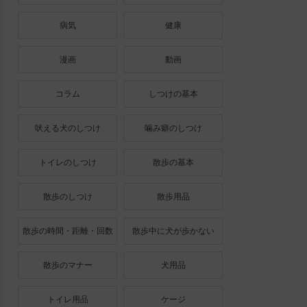
病気
健康
漫画
動画
コラム
しつけの基本
吠える犬のしつけ
噛み癖のしつけ
トイレのしつけ
散歩の基本
散歩のしつけ
散歩用品
散歩の時間・距離・回数
散歩中に犬が歩かない
散歩のマナー
犬用品
トイレ用品
ケージ