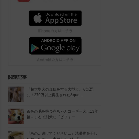
関連記事
『超大型犬の真似をする大型犬』が話題
に！270万以上再生された&quo…
茶色の毛を持つ赤ちゃんコーギー犬…13年
後→まるで別犬な『ビフォー…
『あの…避けてください…』洗濯物を干し