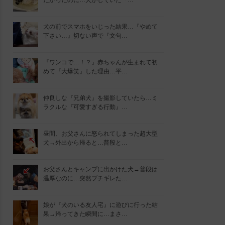
たかったのに…犬がしていた『…
犬の前でスマホをいじった結果…『やめて
下さい…』切ない声で『文句…
『ワンコで…！？』赤ちゃんが生まれて初
めて『大爆笑』した理由…平…
仲良しな『兄弟犬』を撮影していたら…ミ
ラクルな『可愛すぎる行動』…
昼間、お父さんに怒られてしまった超大型
犬→外出から帰ると…普段と…
お父さんとキャンプに出かけた犬→普段は
温厚なのに…突然ブチギレた…
娘が『犬のいる友人宅』に遊びに行った結
果→帰ってきた瞬間に…まさ…