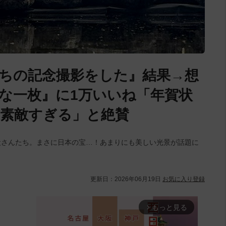
ちの記念撮影をした』結果→想
な一枚』に1万いいね「年賀状
素敵すぎる」と絶賛
犬さんたち。まさに日本の宝…！あまりにも美しい光景が話題に
更新日：
2026年06月19日
お気に入り登録
もっと見る
arrow_forward_ios