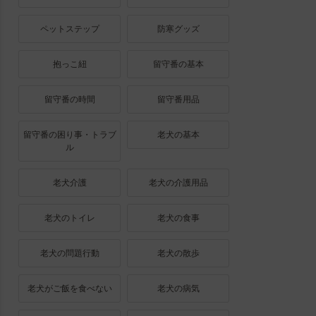
ペットステップ
防寒グッズ
抱っこ紐
留守番の基本
留守番の時間
留守番用品
留守番の困り事・トラブ
老犬の基本
ル
老犬介護
老犬の介護用品
老犬のトイレ
老犬の食事
老犬の問題行動
老犬の散歩
老犬がご飯を食べない
老犬の病気