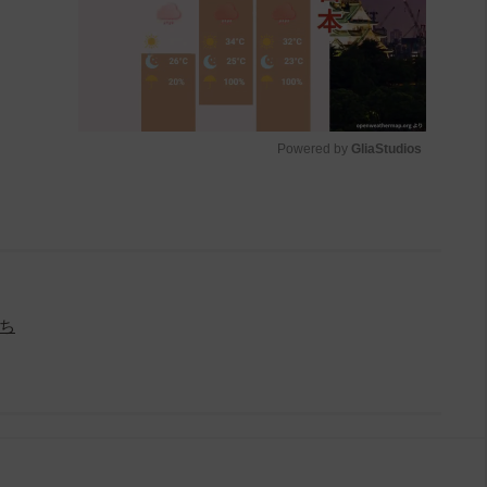
Powered by 
GliaStudios
M
u
t
e
ち