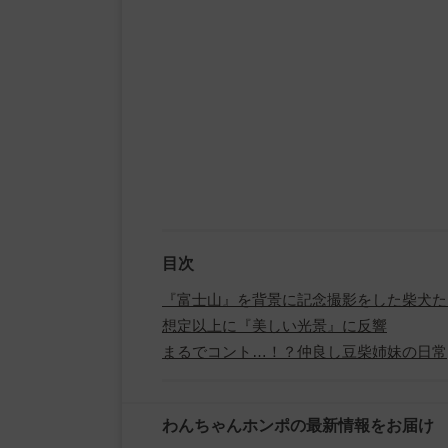
目次
『富士山』を背景に記念撮影をした柴犬た
想定以上に『美しい光景』に反響
まるでコント…！？仲良し豆柴姉妹の日常
わんちゃんホンポの最新情報をお届け