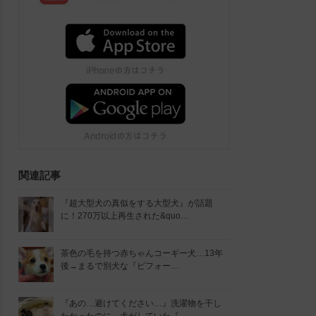
関連記事
『超大型犬の真似をする大型犬』が話題
に！270万以上再生された&quo…
茶色の毛を持つ赤ちゃんコーギー犬…13年
後→まるで別犬な『ビフォー…
『あの…避けてください…』洗濯物を干し