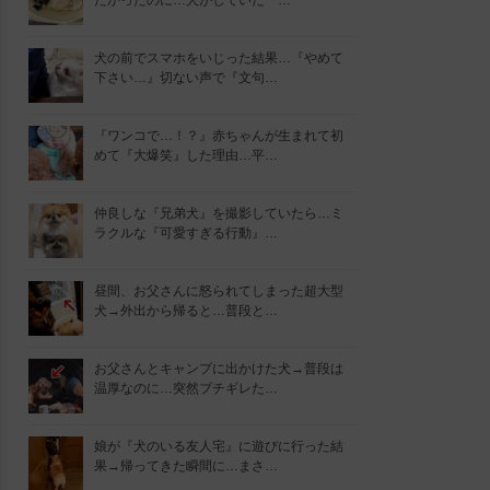
たかったのに…犬がしていた『…
犬の前でスマホをいじった結果…『やめて
下さい…』切ない声で『文句…
『ワンコで…！？』赤ちゃんが生まれて初
めて『大爆笑』した理由…平…
仲良しな『兄弟犬』を撮影していたら…ミ
ラクルな『可愛すぎる行動』…
昼間、お父さんに怒られてしまった超大型
犬→外出から帰ると…普段と…
お父さんとキャンプに出かけた犬→普段は
温厚なのに…突然ブチギレた…
娘が『犬のいる友人宅』に遊びに行った結
果→帰ってきた瞬間に…まさ…