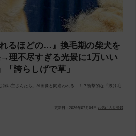
られるほどの…』換毛期の柴犬を
→理不尽すぎる光景に1万いい
」「誇らしげで草」
む飼い主さんたち。AI画像と間違われる…！？衝撃的な『抜け毛
更新日：
2026年07月04日
お気に入り登録
L
/
U
o