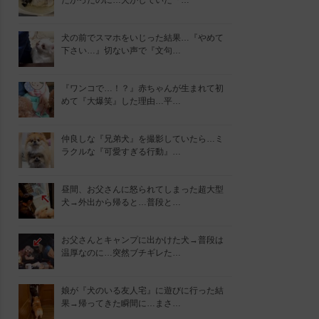
たかったのに…犬がしていた『…
犬の前でスマホをいじった結果…『やめて
下さい…』切ない声で『文句…
『ワンコで…！？』赤ちゃんが生まれて初
めて『大爆笑』した理由…平…
仲良しな『兄弟犬』を撮影していたら…ミ
ラクルな『可愛すぎる行動』…
昼間、お父さんに怒られてしまった超大型
犬→外出から帰ると…普段と…
お父さんとキャンプに出かけた犬→普段は
温厚なのに…突然ブチギレた…
娘が『犬のいる友人宅』に遊びに行った結
果→帰ってきた瞬間に…まさ…