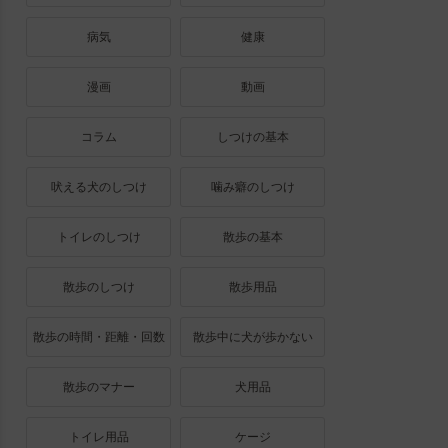
病気
健康
漫画
動画
コラム
しつけの基本
吠える犬のしつけ
噛み癖のしつけ
トイレのしつけ
散歩の基本
散歩のしつけ
散歩用品
散歩の時間・距離・回数
散歩中に犬が歩かない
散歩のマナー
犬用品
トイレ用品
ケージ