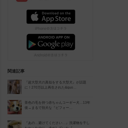
関連記事
『超大型犬の真似をする大型犬』が話題
に！270万以上再生された&quo…
茶色の毛を持つ赤ちゃんコーギー犬…13年
後→まるで別犬な『ビフォー…
『あの…避けてください…』洗濯物を干し