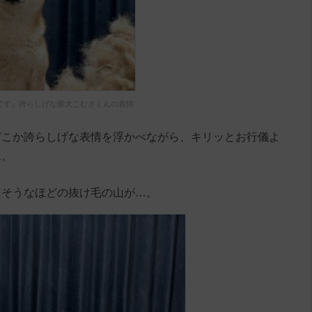
です』誇らしげな柴犬こむぎくんの表情
どこか誇らしげな表情を浮かべながら、キリッとお行儀よ
ん。
えそうなほどの抜け毛の山が…。