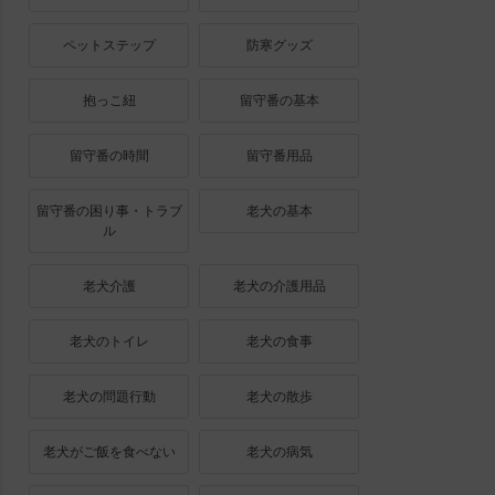
ペットステップ
防寒グッズ
抱っこ紐
留守番の基本
留守番の時間
留守番用品
留守番の困り事・トラブ
老犬の基本
ル
老犬介護
老犬の介護用品
老犬のトイレ
老犬の食事
老犬の問題行動
老犬の散歩
老犬がご飯を食べない
老犬の病気