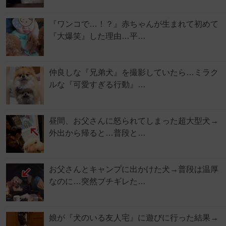
『ワンコで…！？』赤ちゃんが生まれて初めて
『大爆笑』した理由…平…
仲良しな『兄弟犬』を撮影していたら…ミラク
ルな『可愛すぎる行動』…
昼間、お父さんに怒られてしまった超大型犬→
外出から帰ると…普段と…
お父さんとキャンプに出かけた犬→普段は温厚
なのに…突然ブチギレた…
娘が『犬のいる友人宅』に遊びに行った結果→