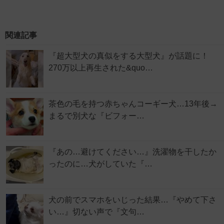
関連記事
『超大型犬の真似をする大型犬』が話題に！
270万以上再生された&quo…
茶色の毛を持つ赤ちゃんコーギー犬…13年後→
まるで別犬な『ビフォー…
『あの…避けてください…』洗濯物を干したか
ったのに…犬がしていた『…
犬の前でスマホをいじった結果…『やめて下さ
い…』切ない声で『文句…