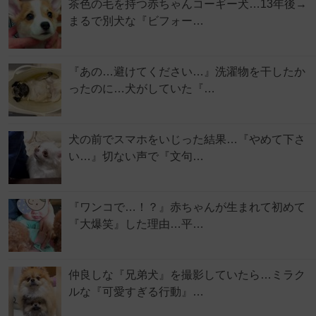
茶色の毛を持つ赤ちゃんコーギー犬…13年後→
まるで別犬な『ビフォー…
『あの…避けてください…』洗濯物を干したか
ったのに…犬がしていた『…
犬の前でスマホをいじった結果…『やめて下さ
い…』切ない声で『文句…
『ワンコで…！？』赤ちゃんが生まれて初めて
『大爆笑』した理由…平…
仲良しな『兄弟犬』を撮影していたら…ミラク
ルな『可愛すぎる行動』…