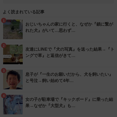
よく読まれている記事
1
おじいちゃんの家に行くと、なぜか『鎖に繋が
れた犬』がいて…思わず…
2
友達にLINEで『犬の写真』を送った結果→『ト
ングで草』と返信がきて…
3
息子が『一生のお願いだから、犬を飼いたい』
と号泣→飼い始めて4年…
4
女の子が駐車場で『キックボード』に乗った結
果→なぜか『大型犬』も…