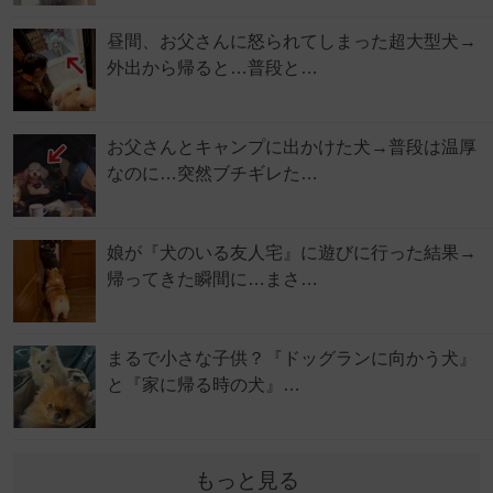
昼間、お父さんに怒られてしまった超大型犬→
外出から帰ると…普段と…
お父さんとキャンプに出かけた犬→普段は温厚
なのに…突然ブチギレた…
娘が『犬のいる友人宅』に遊びに行った結果→
帰ってきた瞬間に…まさ…
まるで小さな子供？『ドッグランに向かう犬』
と『家に帰る時の犬』…
もっと見る