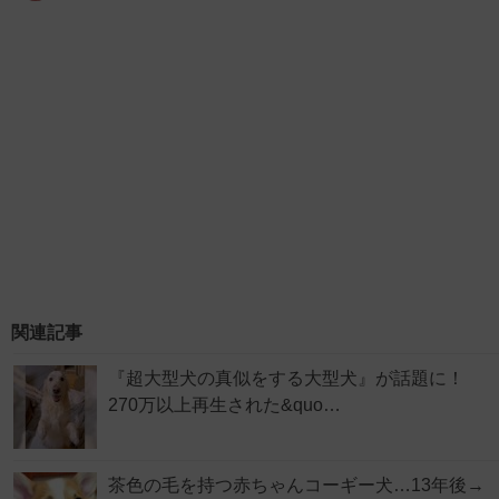
関連記事
『超大型犬の真似をする大型犬』が話題に！
270万以上再生された&quo…
茶色の毛を持つ赤ちゃんコーギー犬…13年後→