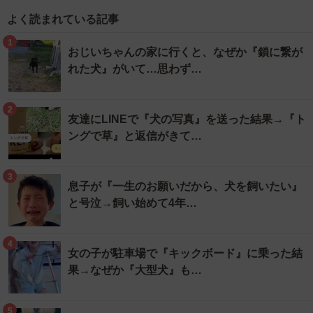
よく読まれている記事
1
おじいちゃんの家に行くと、なぜか『鎖に繋が
れた犬』がいて…思わず…
2
友達にLINEで『犬の写真』を送った結果→『ト
ングで草』と返信がきて…
3
息子が『一生のお願いだから、犬を飼いたい』
と号泣→飼い始めて4年…
4
女の子が駐車場で『キックボード』に乗った結
果→なぜか『大型犬』も…
5