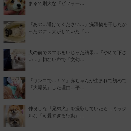
まるで別犬な『ビフォー…
『あの…避けてください…』洗濯物を干したか
ったのに…犬がしていた『…
犬の前でスマホをいじった結果…『やめて下さ
い…』切ない声で『文句…
『ワンコで…！？』赤ちゃんが生まれて初めて
『大爆笑』した理由…平…
仲良しな『兄弟犬』を撮影していたら…ミラク
ルな『可愛すぎる行動』…