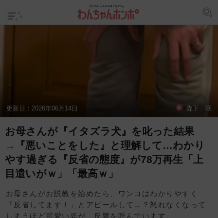
更新日：
2026年06月14日
森下 咲
お母さんが『イタズラ犬』を叱った結果
→『悪いことをした』と理解して…わかり
やす過ぎる『反省の態度』が78万再生「上
目遣いがｗ」「最高ｗ」
お母さんがお説教を始めたら、ワンコはわかりやすく
「反省してます！」とアピールして…？怒れなくなって
しまうほど可愛い姿が、反響を呼んでいます。