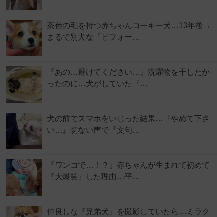
茶色の毛を持つ赤ちゃんコーギー犬…13年後→
まるで別犬な『ビフォー…
『あの…避けてください…』洗濯物を干したか
ったのに…犬がしていた『…
犬の前でスマホをいじった結果…『やめて下さ
い…』切ない声で『文句…
『ワンコで…！？』赤ちゃんが生まれて初めて
『大爆笑』した理由…平…
仲良しな『兄弟犬』を撮影していたら…ミラク