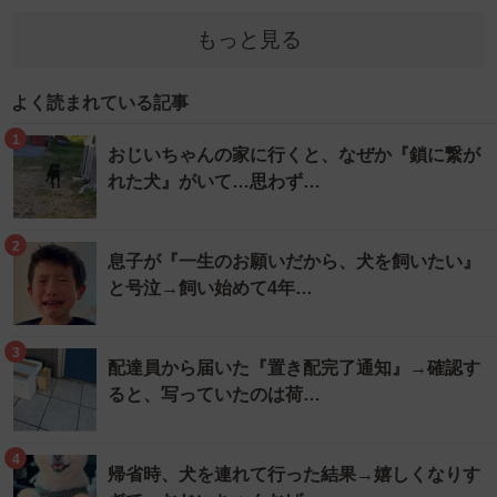
もっと見る
よく読まれている記事
1
おじいちゃんの家に行くと、なぜか『鎖に繋が
れた犬』がいて…思わず…
2
息子が『一生のお願いだから、犬を飼いたい』
と号泣→飼い始めて4年…
3
配達員から届いた『置き配完了通知』→確認す
ると、写っていたのは荷…
4
帰省時、犬を連れて行った結果→嬉しくなりす