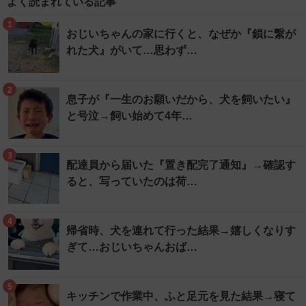
よく読まれている記事
1
おじいちゃんの家に行くと、なぜか『鎖に繋が
れた犬』がいて…思わず…
2
息子が『一生のお願いだから、犬を飼いたい』
と号泣→飼い始めて4年…
3
配達員から届いた『置き配完了通知』→確認す
ると、写っていたのは荷…
4
帰省時、犬を連れて行った結果→嬉しくなりす
ぎて…おじいちゃんおば…
5
キッチンで作業中、ふと足元を見た結果→寝て