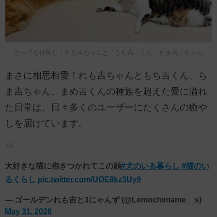
とっても仲良し！れも吉ちゃんと「もち吉」くん「ちま吉」ちゃん
まさに相思相愛！れも吉ちゃんともち吉くん、ち
ま吉ちゃん、まめ吉くんの種族を超えた愛に溢れ
た日常は、日々多くのユーザーにたくさんの癒や
しを届けています。
大好きな猫に抱きつかれてこの顔
#犬のいる暮らし
#猫のい
るくらし
pic.twitter.com/UOE8kz3Uy9
— ゴールデンれも吉と3にゃんず (@Lemochimame__s)
May 31, 2026