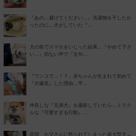
『あの…避けてください…』洗濯物を干したか
ったのに…犬がしていた『…
犬の前でスマホをいじった結果…『やめて下さ
い…』切ない声で『文句…
『ワンコで…！？』赤ちゃんが生まれて初めて
『大爆笑』した理由…平…
仲良しな『兄弟犬』を撮影していたら…ミラク
ルな『可愛すぎる行動』…
昼間、お父さんに怒られてしまった超大型犬→