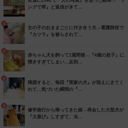
友達にLINEで『犬の写真』を送った結果→『ト
ングで草』と返信がきて…
2
女の子のおままごとに付き合う犬→看護師役で
『カツラ』を被らされて…
3
赤ちゃん犬を飼って1週間後→『4歳の息子』に
懐きすぎてしまい…反則…
4
帰国すると、毎回『実家の犬』が迎えにきてく
れて…気づいた瞬間の『…
5
修学旅行から帰ってきた娘→再会した大型犬が
『大喜び』しすぎて、当…