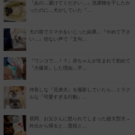
『あの…避けてください…』洗濯物を干したか
ったのに…犬がしていた『…
犬の前でスマホをいじった結果…『やめて下さ
い…』切ない声で『文句…
『ワンコで…！？』赤ちゃんが生まれて初めて
『大爆笑』した理由…平…
仲良しな『兄弟犬』を撮影していたら…ミラク
ルな『可愛すぎる行動』…
昼間、お父さんに怒られてしまった超大型犬→
外出から帰ると…普段と…