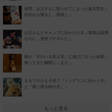
昼間、お父さんに怒られてしまった超大型犬→
外出から帰ると…普段と…
お父さんとキャンプに出かけた犬→普段は温厚
なのに…突然ブチギレた…
娘が『犬のいる友人宅』に遊びに行った結果→
帰ってきた瞬間に…まさ…
まるで小さな子供？『ドッグランに向かう犬』
と『家に帰る時の犬』…
もっと見る