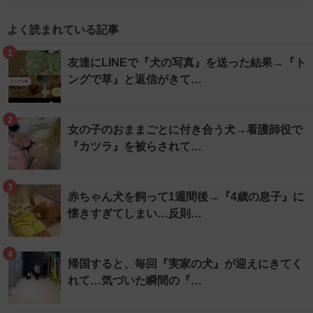
よく読まれている記事
1
友達にLINEで『犬の写真』を送った結果→『ト
ングで草』と返信がきて…
2
女の子のおままごとに付き合う犬→看護師役で
『カツラ』を被らされて…
3
赤ちゃん犬を飼って1週間後→『4歳の息子』に
懐きすぎてしまい…反則…
4
帰国すると、毎回『実家の犬』が迎えにきてく
れて…気づいた瞬間の『…