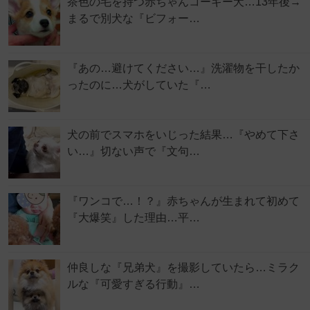
茶色の毛を持つ赤ちゃんコーギー犬…13年後→
まるで別犬な『ビフォー…
『あの…避けてください…』洗濯物を干したか
ったのに…犬がしていた『…
犬の前でスマホをいじった結果…『やめて下さ
い…』切ない声で『文句…
『ワンコで…！？』赤ちゃんが生まれて初めて
『大爆笑』した理由…平…
仲良しな『兄弟犬』を撮影していたら…ミラク
ルな『可愛すぎる行動』…