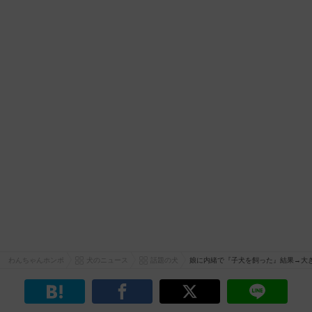
わんちゃんホンポ
犬のニュース
話題の犬
娘に内緒で『子犬を飼った』結果→大き