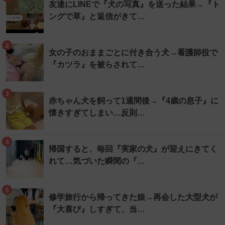
友達にLINEで『犬の写真』を送った結果→『ト
ングで草』と返信がきて…
2
女の子のおままごとに付き合う犬→看護師役で
『カツラ』を被らされて…
3
赤ちゃん犬を飼って1週間後→『4歳の息子』に
懐きすぎてしまい…反則…
4
帰国すると、毎回『実家の犬』が迎えにきてく
れて…気づいた瞬間の『…
5
修学旅行から帰ってきた娘→再会した大型犬が
『大喜び』しすぎて、当…