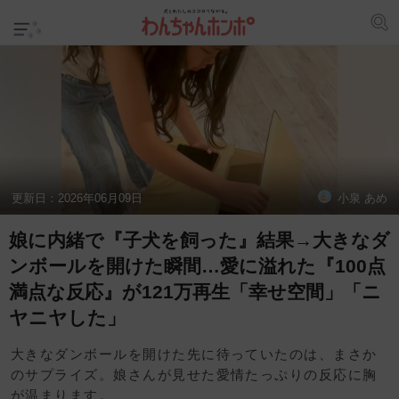
更新日：
2026年06月09日
小泉 あめ
娘に内緒で『子犬を飼った』結果→大きなダ
ンボールを開けた瞬間…愛に溢れた『100点
満点な反応』が121万再生「幸せ空間」「ニ
ヤニヤした」
大きなダンボールを開けた先に待っていたのは、まさか
のサプライズ。娘さんが見せた愛情たっぷりの反応に胸
が温まります。