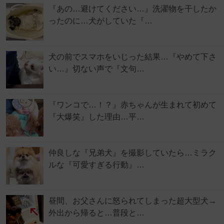
『あの…避けてください…』洗濯物を干したか
ったのに…犬がしていた『…
犬の前でスマホをいじった結果…『やめて下さ
い…』切ない声で『文句…
『ワンコで…！？』赤ちゃんが生まれて初めて
『大爆笑』した理由…平…
仲良しな『兄弟犬』を撮影していたら…ミラク
ルな『可愛すぎる行動』…
昼間、お父さんに怒られてしまった超大型犬→
外出から帰ると…普段と…