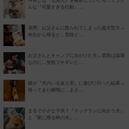
仲良しな『兄弟犬』を撮影していたら…ミラク
ルな『可愛すぎる行動』…
昼間、お父さんに怒られてしまった超大型犬→
外出から帰ると…普段と…
お父さんとキャンプに出かけた犬→普段は温厚
なのに…突然ブチギレた…
娘が『犬のいる友人宅』に遊びに行った結果→
帰ってきた瞬間に…まさ…
まるで小さな子供？『ドッグランに向かう犬』
と『家に帰る時の犬』…