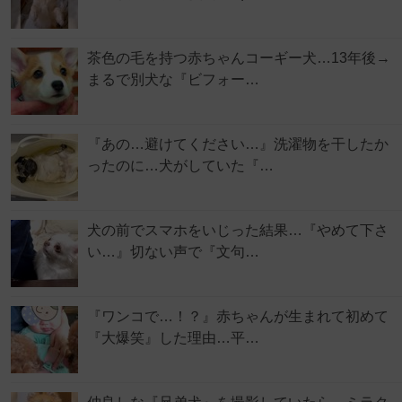
茶色の毛を持つ赤ちゃんコーギー犬…13年後→
まるで別犬な『ビフォー…
『あの…避けてください…』洗濯物を干したか
ったのに…犬がしていた『…
犬の前でスマホをいじった結果…『やめて下さ
い…』切ない声で『文句…
『ワンコで…！？』赤ちゃんが生まれて初めて
『大爆笑』した理由…平…