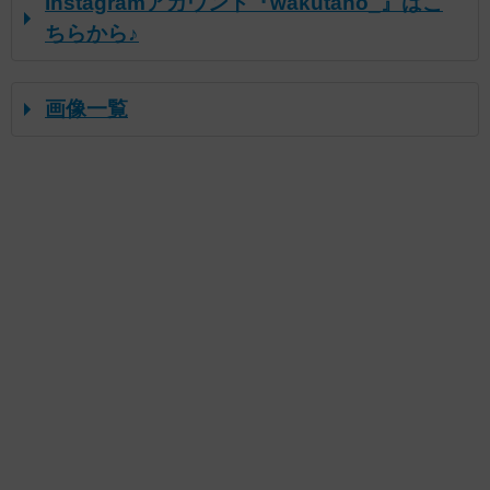
Instagramアカウント『wakutano_』はこ
ちらから♪
画像一覧