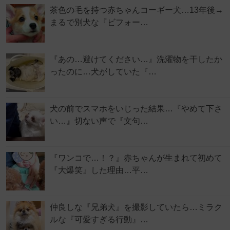
茶色の毛を持つ赤ちゃんコーギー犬…13年後→
まるで別犬な『ビフォー…
『あの…避けてください…』洗濯物を干したか
ったのに…犬がしていた『…
犬の前でスマホをいじった結果…『やめて下さ
い…』切ない声で『文句…
『ワンコで…！？』赤ちゃんが生まれて初めて
『大爆笑』した理由…平…
仲良しな『兄弟犬』を撮影していたら…ミラク
ルな『可愛すぎる行動』…