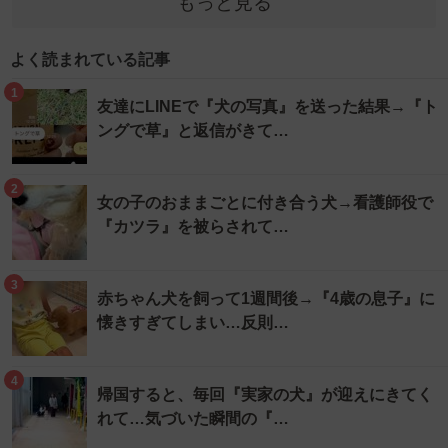
もっと見る
よく読まれている記事
1
友達にLINEで『犬の写真』を送った結果→『ト
ングで草』と返信がきて…
2
女の子のおままごとに付き合う犬→看護師役で
『カツラ』を被らされて…
3
赤ちゃん犬を飼って1週間後→『4歳の息子』に
懐きすぎてしまい…反則…
4
帰国すると、毎回『実家の犬』が迎えにきてく
れて…気づいた瞬間の『…