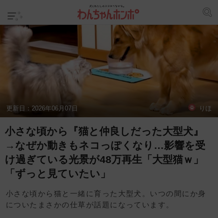
更新日：
2026年06月07日
りほ
小さな頃から『猫と仲良しだった大型犬』
→なぜか動きもネコっぽくなり…影響を受
け過ぎている光景が48万再生「大型猫ｗ」
「ずっと見ていたい」
小さな頃から猫と一緒に育った大型犬。いつの間にか身
についたまさかの仕草が話題になっています。