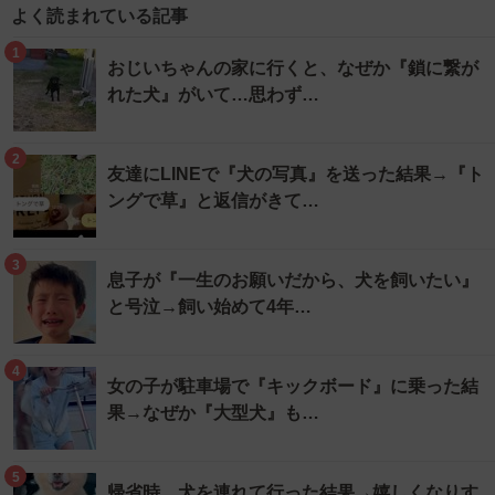
よく読まれている記事
1
おじいちゃんの家に行くと、なぜか『鎖に繋が
れた犬』がいて…思わず…
2
友達にLINEで『犬の写真』を送った結果→『ト
ングで草』と返信がきて…
3
息子が『一生のお願いだから、犬を飼いたい』
と号泣→飼い始めて4年…
4
女の子が駐車場で『キックボード』に乗った結
果→なぜか『大型犬』も…
5
帰省時、犬を連れて行った結果→嬉しくなりす