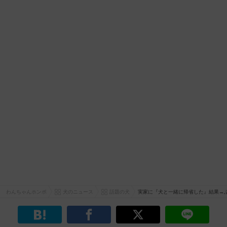
わんちゃんホンポ
犬のニュース
話題の犬
実家に『犬と一緒に帰省した』結果→