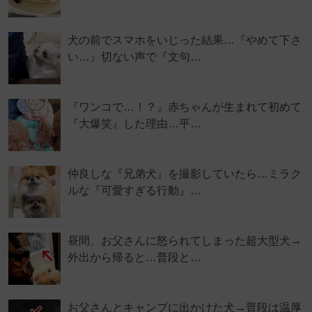
犬の前でスマホをいじった結果…『やめて下さ
い…』切ない声で『文句…
『ワンコで…！？』赤ちゃんが生まれて初めて
『大爆笑』した理由…平…
仲良しな『兄弟犬』を撮影していたら…ミラク
ルな『可愛すぎる行動』…
昼間、お父さんに怒られてしまった超大型犬→
外出から帰ると…普段と…
お父さんとキャンプに出かけた犬→普段は温厚