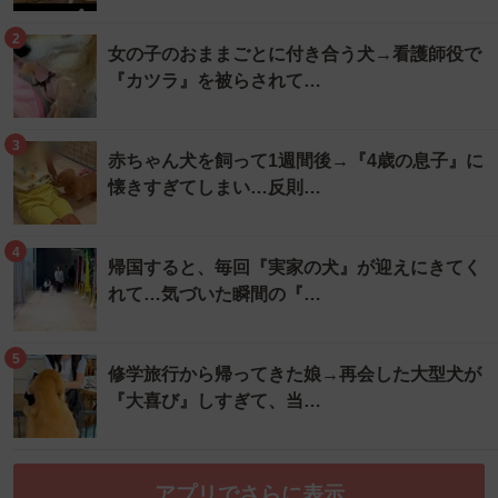
2
女の子のおままごとに付き合う犬→看護師役で
『カツラ』を被らされて…
3
赤ちゃん犬を飼って1週間後→『4歳の息子』に
懐きすぎてしまい…反則…
4
帰国すると、毎回『実家の犬』が迎えにきてく
れて…気づいた瞬間の『…
5
修学旅行から帰ってきた娘→再会した大型犬が
『大喜び』しすぎて、当…
アプリでさらに表示