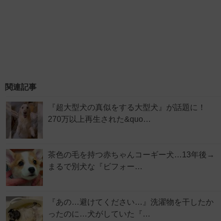
関連記事
『超大型犬の真似をする大型犬』が話題に！
270万以上再生された&quo…
茶色の毛を持つ赤ちゃんコーギー犬…13年後→
まるで別犬な『ビフォー…
『あの…避けてください…』洗濯物を干したか
ったのに…犬がしていた『…