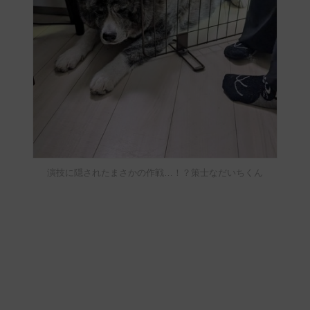
演技に隠されたまさかの作戦…！？策士なだいちくん