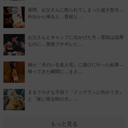
昼間、お父さんに怒られてしまった超大型犬→
外出から帰ると…普段と…
お父さんとキャンプに出かけた犬→普段は温厚
なのに…突然ブチギレた…
娘が『犬のいる友人宅』に遊びに行った結果→
帰ってきた瞬間に…まさ…
まるで小さな子供？『ドッグランに向かう犬』
と『家に帰る時の犬』…
もっと見る