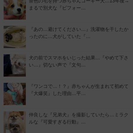
茶色の毛を持つ赤ちゃんコーギー犬…13年後→
まるで別犬な『ビフォー…
『あの…避けてください…』洗濯物を干したか
ったのに…犬がしていた『…
犬の前でスマホをいじった結果…『やめて下さ
い…』切ない声で『文句…
『ワンコで…！？』赤ちゃんが生まれて初めて
『大爆笑』した理由…平…
仲良しな『兄弟犬』を撮影していたら…ミラク
ルな『可愛すぎる行動』…