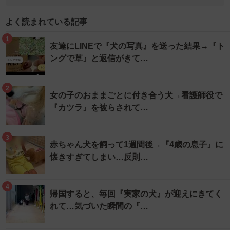
よく読まれている記事
1
友達にLINEで『犬の写真』を送った結果→『ト
ングで草』と返信がきて…
2
女の子のおままごとに付き合う犬→看護師役で
『カツラ』を被らされて…
3
赤ちゃん犬を飼って1週間後→『4歳の息子』に
懐きすぎてしまい…反則…
4
帰国すると、毎回『実家の犬』が迎えにきてく
れて…気づいた瞬間の『…