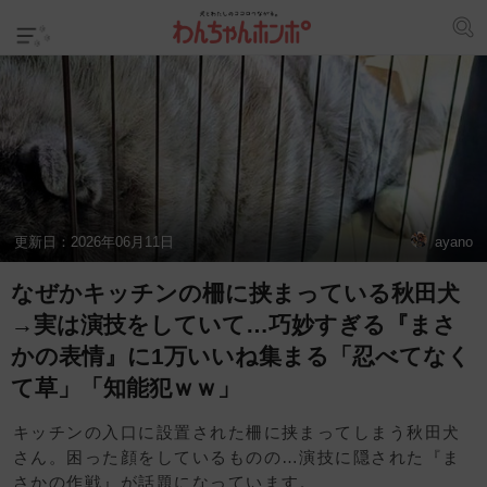
更新日：
2026年06月11日
ayano
なぜかキッチンの柵に挟まっている秋田犬
→実は演技をしていて…巧妙すぎる『まさ
かの表情』に1万いいね集まる「忍べてなく
て草」「知能犯ｗｗ」
キッチンの入口に設置された柵に挟まってしまう秋田犬
さん。困った顔をしているものの…演技に隠された『ま
さかの作戦』が話題になっています。