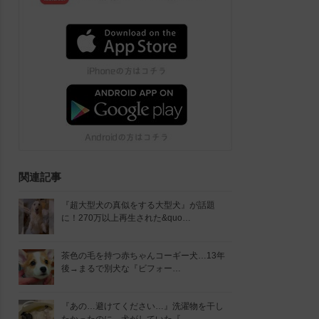
関連記事
『超大型犬の真似をする大型犬』が話題
に！270万以上再生された&quo…
茶色の毛を持つ赤ちゃんコーギー犬…13年
後→まるで別犬な『ビフォー…
『あの…避けてください…』洗濯物を干し