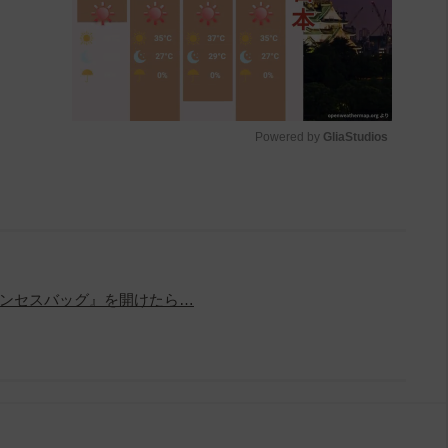
Powered by 
GliaStudios
M
u
t
e
ンセスバッグ』を開けたら…