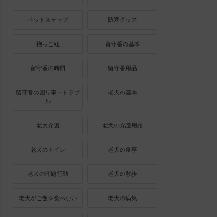
ペットステップ
防寒グッズ
抱っこ紐
留守番の基本
留守番の時間
留守番用品
留守番の困り事・トラブ
老犬の基本
ル
老犬介護
老犬の介護用品
老犬のトイレ
老犬の食事
老犬の問題行動
老犬の散歩
老犬がご飯を食べない
老犬の病気