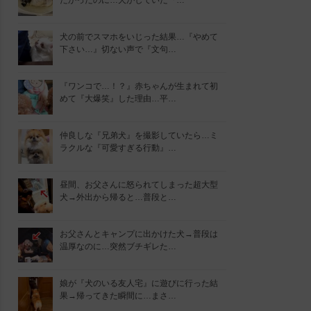
たかったのに…犬がしていた『…
犬の前でスマホをいじった結果…『やめて
下さい…』切ない声で『文句…
『ワンコで…！？』赤ちゃんが生まれて初
めて『大爆笑』した理由…平…
仲良しな『兄弟犬』を撮影していたら…ミ
ラクルな『可愛すぎる行動』…
昼間、お父さんに怒られてしまった超大型
犬→外出から帰ると…普段と…
お父さんとキャンプに出かけた犬→普段は
温厚なのに…突然ブチギレた…
娘が『犬のいる友人宅』に遊びに行った結
果→帰ってきた瞬間に…まさ…