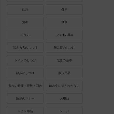
病気
健康
漫画
動画
コラム
しつけの基本
吠える犬のしつけ
噛み癖のしつけ
トイレのしつけ
散歩の基本
散歩のしつけ
散歩用品
散歩の時間・距離・回数
散歩中に犬が歩かない
散歩のマナー
犬用品
トイレ用品
ケージ