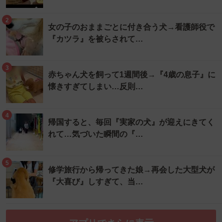
2
女の子のおままごとに付き合う犬→看護師役で
『カツラ』を被らされて…
3
赤ちゃん犬を飼って1週間後→『4歳の息子』に
懐きすぎてしまい…反則…
4
帰国すると、毎回『実家の犬』が迎えにきてく
れて…気づいた瞬間の『…
5
修学旅行から帰ってきた娘→再会した大型犬が
『大喜び』しすぎて、当…