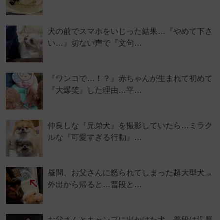
犬の前でスマホをいじった結果…『やめて下さ
い…』切ない声で『文句…
『ワンコで…！？』赤ちゃんが生まれて初めて
『大爆笑』した理由…平…
仲良しな『兄弟犬』を撮影していたら…ミラク
ルな『可愛すぎる行動』…
昼間、お父さんに怒られてしまった超大型犬→
外出から帰ると…普段と…
お父さんとキャンプに出かけた犬→普段は温厚