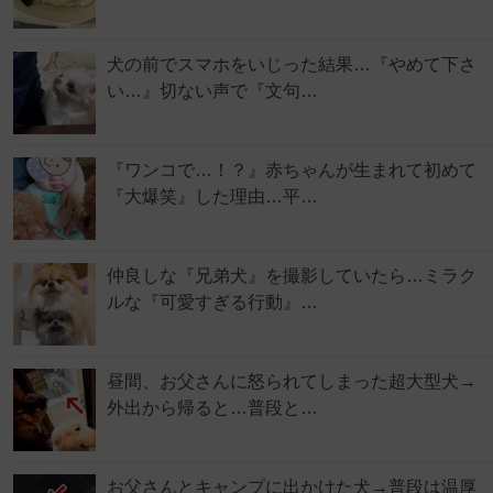
犬の前でスマホをいじった結果…『やめて下さ
い…』切ない声で『文句…
『ワンコで…！？』赤ちゃんが生まれて初めて
『大爆笑』した理由…平…
仲良しな『兄弟犬』を撮影していたら…ミラク
ルな『可愛すぎる行動』…
昼間、お父さんに怒られてしまった超大型犬→
外出から帰ると…普段と…
お父さんとキャンプに出かけた犬→普段は温厚