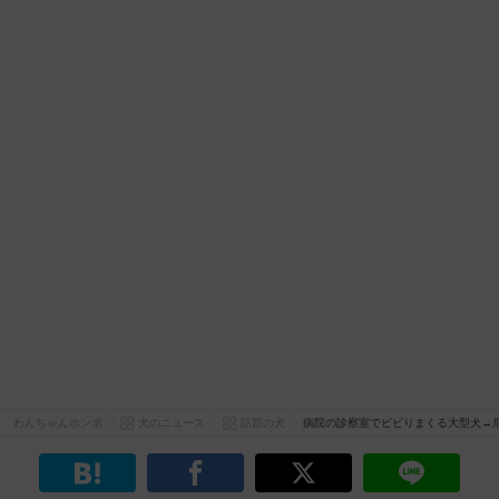
わんちゃんホンポ
犬のニュース
話題の犬
病院の診察室でビビりまくる大型犬→