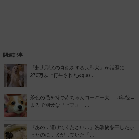
関連記事
『超大型犬の真似をする大型犬』が話題に！
270万以上再生された&quo…
茶色の毛を持つ赤ちゃんコーギー犬…13年後→
まるで別犬な『ビフォー…
『あの…避けてください…』洗濯物を干したか
ったのに…犬がしていた『…