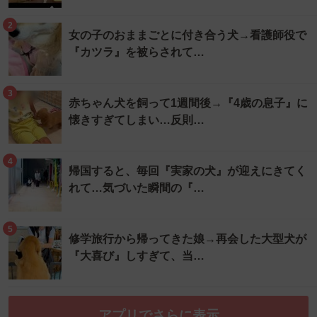
2
女の子のおままごとに付き合う犬→看護師役で
『カツラ』を被らされて…
3
赤ちゃん犬を飼って1週間後→『4歳の息子』に
懐きすぎてしまい…反則…
4
帰国すると、毎回『実家の犬』が迎えにきてく
れて…気づいた瞬間の『…
5
修学旅行から帰ってきた娘→再会した大型犬が
『大喜び』しすぎて、当…
アプリでさらに表示