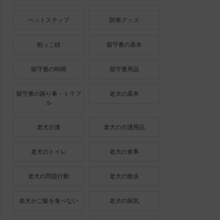
ペットステップ
防寒グッズ
抱っこ紐
留守番の基本
留守番の時間
留守番用品
留守番の困り事・トラブ
老犬の基本
ル
老犬介護
老犬の介護用品
老犬のトイレ
老犬の食事
老犬の問題行動
老犬の散歩
老犬がご飯を食べない
老犬の病気