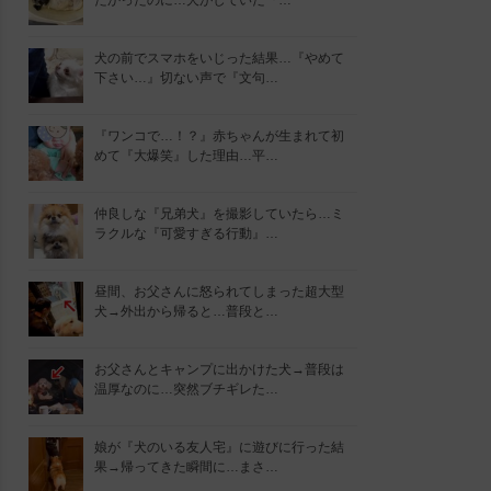
たかったのに…犬がしていた『…
犬の前でスマホをいじった結果…『やめて
下さい…』切ない声で『文句…
『ワンコで…！？』赤ちゃんが生まれて初
めて『大爆笑』した理由…平…
仲良しな『兄弟犬』を撮影していたら…ミ
ラクルな『可愛すぎる行動』…
昼間、お父さんに怒られてしまった超大型
犬→外出から帰ると…普段と…
お父さんとキャンプに出かけた犬→普段は
温厚なのに…突然ブチギレた…
娘が『犬のいる友人宅』に遊びに行った結
果→帰ってきた瞬間に…まさ…