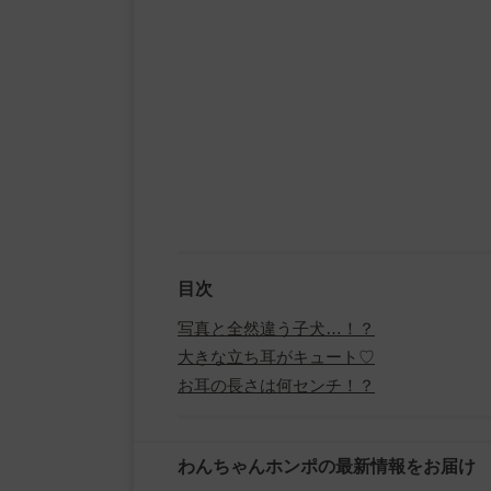
目次
写真と全然違う子犬…！？
大きな立ち耳がキュート♡
お耳の長さは何センチ！？
わんちゃんホンポの最新情報をお届け