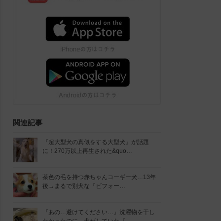
関連記事
『超大型犬の真似をする大型犬』が話題
に！270万以上再生された&quo…
茶色の毛を持つ赤ちゃんコーギー犬…13年
後→まるで別犬な『ビフォー…
『あの…避けてください…』洗濯物を干し