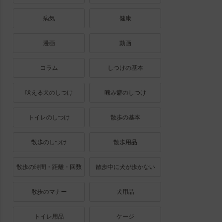
病気
健康
漫画
動画
コラム
しつけの基本
吠える犬のしつけ
噛み癖のしつけ
トイレのしつけ
散歩の基本
散歩のしつけ
散歩用品
散歩の時間・距離・回数
散歩中に犬が歩かない
散歩のマナー
犬用品
トイレ用品
ケージ