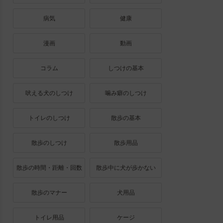
病気
健康
漫画
動画
コラム
しつけの基本
吠える犬のしつけ
噛み癖のしつけ
トイレのしつけ
散歩の基本
散歩のしつけ
散歩用品
散歩の時間・距離・回数
散歩中に犬が歩かない
散歩のマナー
犬用品
トイレ用品
ケージ