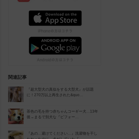
関連記事
『超大型犬の真似をする大型犬』が話題
に！270万以上再生された&quo…
茶色の毛を持つ赤ちゃんコーギー犬…13年
後→まるで別犬な『ビフォー…
『あの…避けてください…』洗濯物を干し