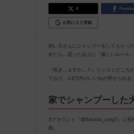
X
Faceb
お気に入り登録
飼い主さんにシャンプーをしてもらっ
めたら…思った以上に『厳しいルール
『乾き…ますか…？』ツッコミどころが
ており、2.6万件のいいねが寄せられ
家でシャンプーした
Xアカウント『@Banana_corgi
動。