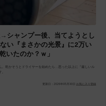
犬→シャンプー後、当てようとし
ない『まさかの光景』に2万い
乾いたのか？ｗ」
ん。乾かそうとドライヤーを始めたら…思った以上に『厳しいル
す。
更新日：
2026年05月30日
お気に入り登録
L
/
U
o