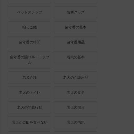
ペットステップ
防寒グッズ
抱っこ紐
留守番の基本
留守番の時間
留守番用品
留守番の困り事・トラブ
老犬の基本
ル
老犬介護
老犬の介護用品
老犬のトイレ
老犬の食事
老犬の問題行動
老犬の散歩
老犬がご飯を食べない
老犬の病気