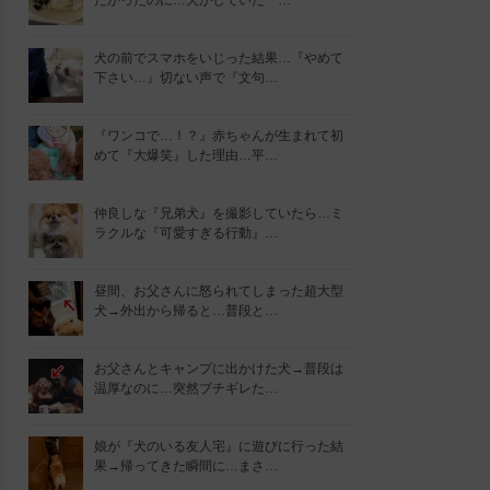
たかったのに…犬がしていた『…
犬の前でスマホをいじった結果…『やめて
下さい…』切ない声で『文句…
『ワンコで…！？』赤ちゃんが生まれて初
めて『大爆笑』した理由…平…
仲良しな『兄弟犬』を撮影していたら…ミ
ラクルな『可愛すぎる行動』…
昼間、お父さんに怒られてしまった超大型
犬→外出から帰ると…普段と…
お父さんとキャンプに出かけた犬→普段は
温厚なのに…突然ブチギレた…
娘が『犬のいる友人宅』に遊びに行った結
果→帰ってきた瞬間に…まさ…