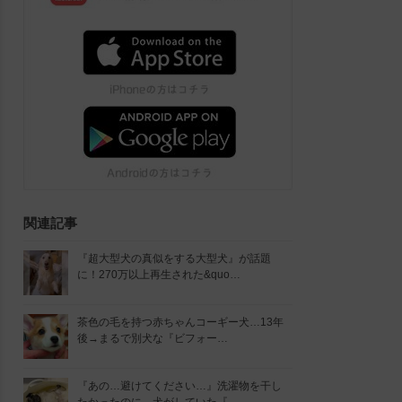
関連記事
『超大型犬の真似をする大型犬』が話題
に！270万以上再生された&quo…
茶色の毛を持つ赤ちゃんコーギー犬…13年
後→まるで別犬な『ビフォー…
『あの…避けてください…』洗濯物を干し