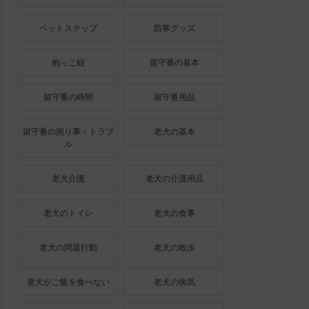
ペットステップ
防寒グッズ
抱っこ紐
留守番の基本
留守番の時間
留守番用品
留守番の困り事・トラブ
老犬の基本
ル
老犬介護
老犬の介護用品
老犬のトイレ
老犬の食事
老犬の問題行動
老犬の散歩
老犬がご飯を食べない
老犬の病気