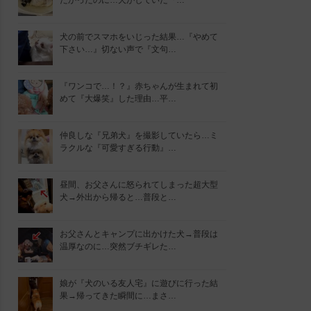
たかったのに…犬がしていた『…
犬の前でスマホをいじった結果…『やめて
下さい…』切ない声で『文句…
『ワンコで…！？』赤ちゃんが生まれて初
めて『大爆笑』した理由…平…
仲良しな『兄弟犬』を撮影していたら…ミ
ラクルな『可愛すぎる行動』…
昼間、お父さんに怒られてしまった超大型
犬→外出から帰ると…普段と…
お父さんとキャンプに出かけた犬→普段は
温厚なのに…突然ブチギレた…
娘が『犬のいる友人宅』に遊びに行った結
果→帰ってきた瞬間に…まさ…