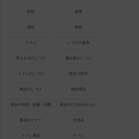
病気
健康
漫画
動画
コラム
しつけの基本
吠える犬のしつけ
噛み癖のしつけ
トイレのしつけ
散歩の基本
散歩のしつけ
散歩用品
散歩の時間・距離・回数
散歩中に犬が歩かない
散歩のマナー
犬用品
トイレ用品
ケージ