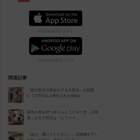
関連記事
『超大型犬の真似をする大型犬』が話題
に！270万以上再生された&quo…
茶色の毛を持つ赤ちゃんコーギー犬…13年
後→まるで別犬な『ビフォー…
『あの…避けてください…』洗濯物を干し