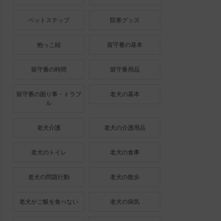
ペットステップ
防寒グッズ
抱っこ紐
留守番の基本
留守番の時間
留守番用品
留守番の困り事・トラブ
老犬の基本
ル
老犬介護
老犬の介護用品
老犬のトイレ
老犬の食事
老犬の問題行動
老犬の散歩
老犬がご飯を食べない
老犬の病気