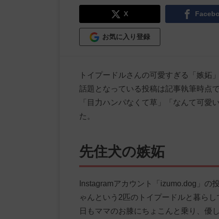
X
Faceb
お気に入り登録
トイプードルさんの可愛すぎる「嫉妬
話題となっている投稿は記事執筆時点で1
「目力ハンパなくて草」「なんて可愛
た。
先住犬の嫉妬
Instagramアカウント「izumo.d
ゃんという2匹のトイプードルと暮らし
日もママのお膝にちょこんと乗り、優