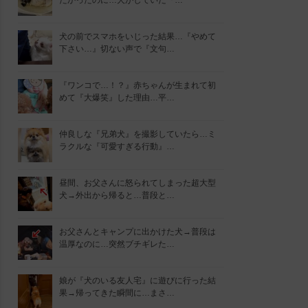
たかったのに…犬がしていた『…
犬の前でスマホをいじった結果…『やめて
下さい…』切ない声で『文句…
『ワンコで…！？』赤ちゃんが生まれて初
めて『大爆笑』した理由…平…
仲良しな『兄弟犬』を撮影していたら…ミ
ラクルな『可愛すぎる行動』…
昼間、お父さんに怒られてしまった超大型
犬→外出から帰ると…普段と…
お父さんとキャンプに出かけた犬→普段は
温厚なのに…突然ブチギレた…
娘が『犬のいる友人宅』に遊びに行った結
果→帰ってきた瞬間に…まさ…