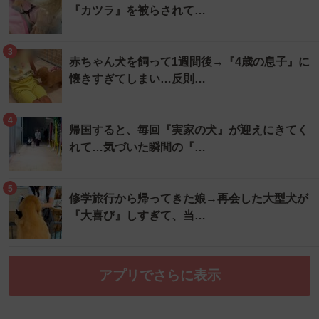
『カツラ』を被らされて…
3
赤ちゃん犬を飼って1週間後→『4歳の息子』に
懐きすぎてしまい…反則…
4
帰国すると、毎回『実家の犬』が迎えにきてく
れて…気づいた瞬間の『…
5
修学旅行から帰ってきた娘→再会した大型犬が
『大喜び』しすぎて、当…
アプリでさらに表示