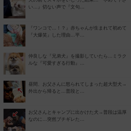
い…』切ない声で『文句…
『ワンコで…！？』赤ちゃんが生まれて初めて
『大爆笑』した理由…平…
仲良しな『兄弟犬』を撮影していたら…ミラク
ルな『可愛すぎる行動』…
昼間、お父さんに怒られてしまった超大型犬→
外出から帰ると…普段と…
お父さんとキャンプに出かけた犬→普段は温厚
なのに…突然ブチギレた…