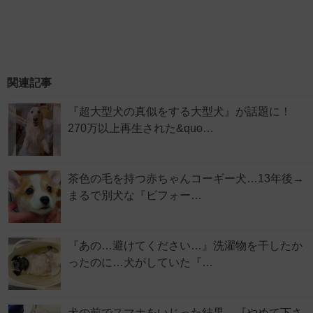
関連記事
『超大型犬の真似をする大型犬』が話題に！
270万以上再生された&quo…
茶色の毛を持つ赤ちゃんコーギー犬…13年後→
まるで別犬な『ビフォー…
『あの…避けてください…』洗濯物を干したか
ったのに…犬がしていた『…
犬の前でスマホをいじった結果…『やめて下さ