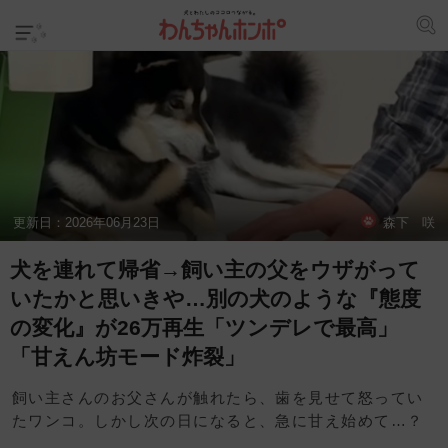
更新日：
2026年06月23日
森下 咲
犬を連れて帰省→飼い主の父をウザがって
いたかと思いきや…別の犬のような『態度
の変化』が26万再生「ツンデレで最高」
「甘えん坊モード炸裂」
飼い主さんのお父さんが触れたら、歯を見せて怒ってい
たワンコ。しかし次の日になると、急に甘え始めて…？