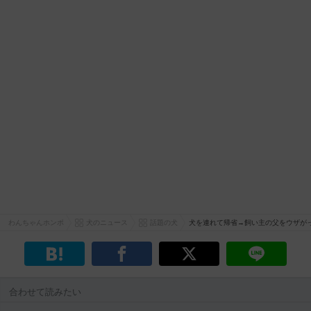
わんちゃんホンポ
犬のニュース
話題の犬
犬を連れて帰省→飼い主の父をウザが
合わせて読みたい