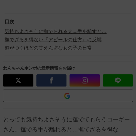
目次
気持ちよさそうに撫でられる犬→手を離すと…
撫でざるを得ない『アピールの仕方』に反響
超がつくほどの甘えん坊な女の子の日常
わんちゃんホンポの最新情報をお届け
とっても気持ちよさそうに撫でてもらうコーギー
さん。撫でる手が離れると…撫でざるを得な