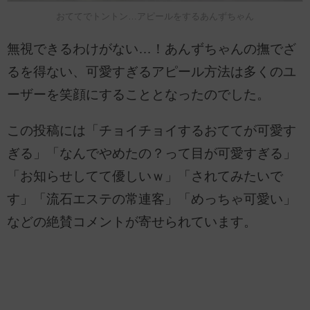
おててでトントン…アピールをするあんずちゃん
無視できるわけがない…！あんずちゃんの撫でざ
るを得ない、可愛すぎるアピール方法は多くのユ
ーザーを笑顔にすることとなったのでした。
この投稿には「チョイチョイするおててが可愛す
ぎる」「なんでやめたの？って目が可愛すぎる」
「お知らせしてて優しいｗ」「されてみたいで
す」「流石エステの常連客」「めっちゃ可愛い」
などの絶賛コメントが寄せられています。