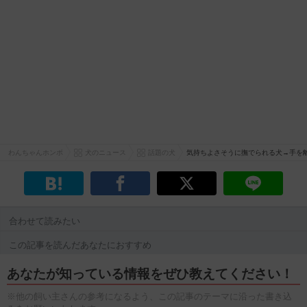
わんちゃんホンポ
犬のニュース
話題の犬
気持ちよさそうに撫でられる犬→手を
合わせて読みたい
この記事を読んだあなたにおすすめ
あなたが知っている情報をぜひ教えてください！
※他の飼い主さんの参考になるよう、この記事のテーマに沿った書き込