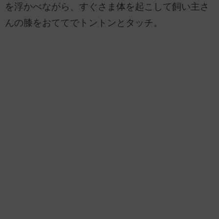
を浮かべながら、すぐさま体を起こして飼い主さ
んの膝をおててでトントンとタッチ。