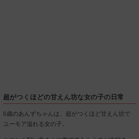
超がつくほどの甘えん坊な女の子の日常
5歳のあんずちゃんは、超がつくほど甘えん坊で
ユーモア溢れる女の子。