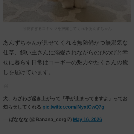
可愛すぎるコギケツを披露してくれるあんずちゃん
あんずちゃんが見せてくれる無防備かつ無邪気な
仕草、飼い主さんに溺愛されながらのびのびと幸
せに暮らす日常はコーギーの魅力やたくさんの癒
しを届けています。
犬、わざわざ起き上がって「手が止まってますよ」ってお
知らせしてくれる
pic.twitter.com/INyxtCwQ7g
— ばななな (@Banana_corgi7)
May 16, 2026