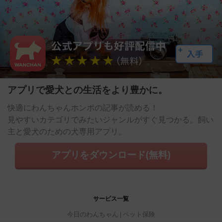
アプリで愛犬との生活をより豊かに。
快適にわんちゃんホンポの記事が読める！
見やすいカテゴリでみたいジャンルがすぐ見つかる。飼い
主と愛犬のための犬専用アプリ。
アプリをダウンロード(無料)
サービス一覧
今日のわんちゃん
ペット保険