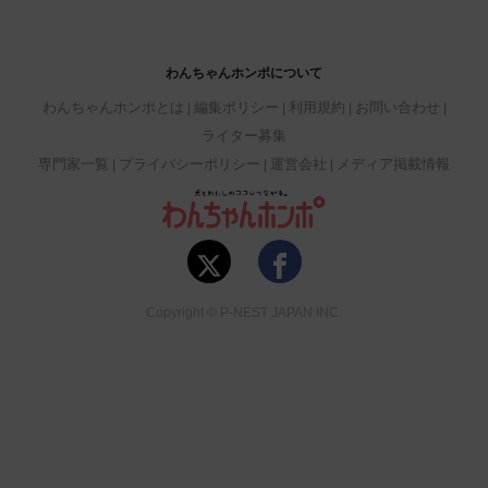
わんちゃんホンポについて
わんちゃんホンポとは
編集ポリシー
利用規約
お問い合わせ
ライター募集
専門家一覧
プライバシーポリシー
運営会社
メディア掲載情報
Copyright © P-NEST JAPAN INC.