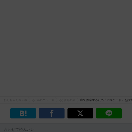
わんちゃんホンポ
犬のニュース
話題の犬
庭で作業するため『バリケード』を設
合わせて読みたい