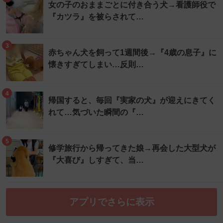
女の子のおままごとに付き合う犬→看護師役で
『カツラ』を被らされて…
3
赤ちゃん犬を飼って1週間後→『4歳の息子』に
懐きすぎてしまい…反則…
4
帰国すると、毎回『実家の犬』が迎えにきてく
れて…気づいた瞬間の『…
5
修学旅行から帰ってきた娘→再会した大型犬が
『大喜び』しすぎて、当…
アプリでさらに表示