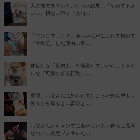
犬の前でスマホをいじった結果…『やめて下さ
い…』切ない声で『文句…
『ワンコで…！？』赤ちゃんが生まれて初めて
『大爆笑』した理由…平…
仲良しな『兄弟犬』を撮影していたら…ミラク
ルな『可愛すぎる行動』…
昼間、お父さんに怒られてしまった超大型犬→
外出から帰ると…普段と…
お父さんとキャンプに出かけた犬→普段は温厚
なのに…突然ブチギレた…