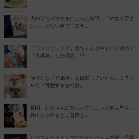
犬の前でスマホをいじった結果…『やめて下さ
い…』切ない声で『文句…
『ワンコで…！？』赤ちゃんが生まれて初めて
『大爆笑』した理由…平…
仲良しな『兄弟犬』を撮影していたら…ミラク
ルな『可愛すぎる行動』…
昼間、お父さんに怒られてしまった超大型犬→
外出から帰ると…普段と…
お父さんとキャンプに出かけた犬→普段は温厚