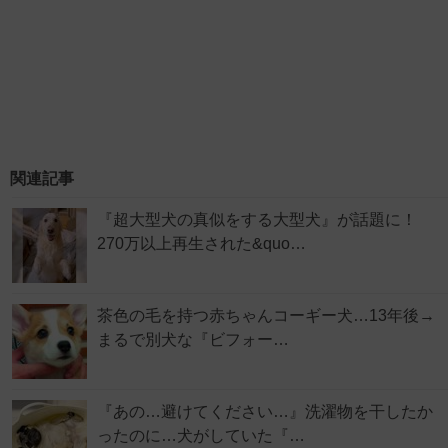
関連記事
『超大型犬の真似をする大型犬』が話題に！
270万以上再生された&quo…
茶色の毛を持つ赤ちゃんコーギー犬…13年後→
まるで別犬な『ビフォー…
『あの…避けてください…』洗濯物を干したか
ったのに…犬がしていた『…