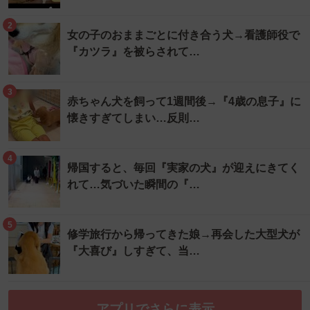
2
女の子のおままごとに付き合う犬→看護師役で
『カツラ』を被らされて…
3
赤ちゃん犬を飼って1週間後→『4歳の息子』に
懐きすぎてしまい…反則…
4
帰国すると、毎回『実家の犬』が迎えにきてく
れて…気づいた瞬間の『…
5
修学旅行から帰ってきた娘→再会した大型犬が
『大喜び』しすぎて、当…
アプリでさらに表示