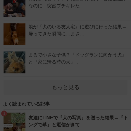
なのに…突然ブチギレた…
娘が『犬のいる友人宅』に遊びに行った結果→
帰ってきた瞬間に…まさ…
まるで小さな子供？『ドッグランに向かう犬』
と『家に帰る時の犬』…
もっと見る
よく読まれている記事
1
友達にLINEで『犬の写真』を送った結果→『ト
ングで草』と返信がきて…