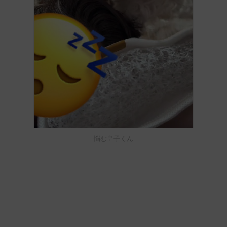
悩む皇子くん