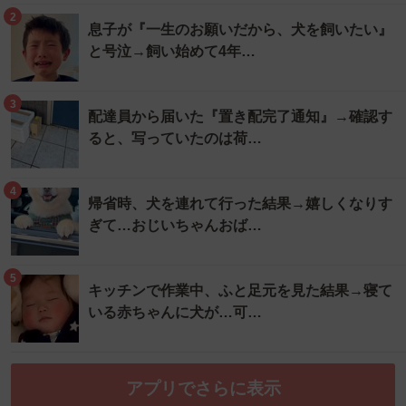
2
息子が『一生のお願いだから、犬を飼いたい』
と号泣→飼い始めて4年…
3
配達員から届いた『置き配完了通知』→確認す
ると、写っていたのは荷…
4
帰省時、犬を連れて行った結果→嬉しくなりす
ぎて…おじいちゃんおば…
5
キッチンで作業中、ふと足元を見た結果→寝て
いる赤ちゃんに犬が…可…
アプリでさらに表示