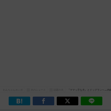
わんちゃんホンポ
犬のニュース
話題の犬
『ママっ子な犬』とドッグランへ→内