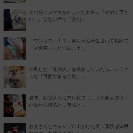
犬の前でスマホをいじった結果…『やめて下さ
い…』切ない声で『文句…
『ワンコで…！？』赤ちゃんが生まれて初めて
『大爆笑』した理由…平…
仲良しな『兄弟犬』を撮影していたら…ミラク
ルな『可愛すぎる行動』…
昼間、お父さんに怒られてしまった超大型犬→
外出から帰ると…普段と…
お父さんとキャンプに出かけた犬→普段は温厚