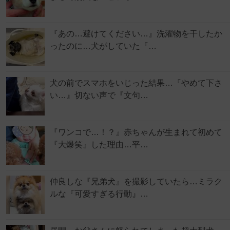
『あの…避けてください…』洗濯物を干したか
ったのに…犬がしていた『…
犬の前でスマホをいじった結果…『やめて下さ
い…』切ない声で『文句…
『ワンコで…！？』赤ちゃんが生まれて初めて
『大爆笑』した理由…平…
仲良しな『兄弟犬』を撮影していたら…ミラク
ルな『可愛すぎる行動』…