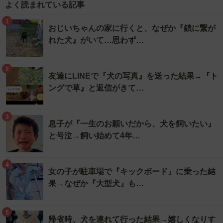
よく読まれている記事
1
おじいちゃんの家に行くと、なぜか『鎖に繋が
れた犬』がいて…思わず…
2
友達にLINEで『犬の写真』を送った結果→『ト
ングで草』と返信がきて…
3
息子が『一生のお願いだから、犬を飼いたい』
と号泣→飼い始めて4年…
4
女の子が駐車場で『キックボード』に乗った結
果→なぜか『大型犬』も…
5
帰省時、犬を連れて行った結果→嬉しくなりす