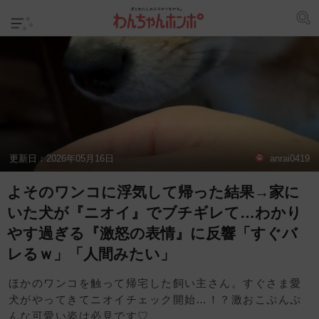
更新日：
2026年05月16日
anrai0419
よそのワンコに浮気して帰った結果→家に
いた犬が『ニオイ』でブチギレて…わかり
やす過ぎる『激怒の表情』に反響「すぐバ
レるｗ」「人間みたい」
ほかのワンコを触って帰宅した飼い主さん。すぐさま愛
犬がやってきてニオイチェック開始…！？激おこぷんぷ
んな可愛い姿は必見です♡