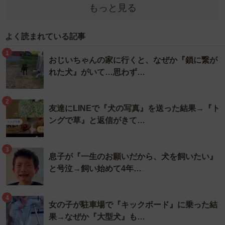
もっと見る
よく読まれている記事
1
おじいちゃんの家に行くと、なぜか『鎖に繋が
れた犬』がいて…思わず…
2
友達にLINEで『犬の写真』を送った結果→『ト
ングで草』と返信がきて…
3
息子が『一生のお願いだから、犬を飼いたい』
と号泣→飼い始めて4年…
4
女の子が駐車場で『キックボード』に乗った結
果→なぜか『大型犬』も…