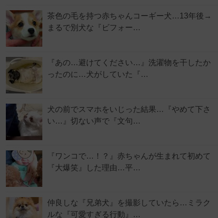
茶色の毛を持つ赤ちゃんコーギー犬…13年後→
まるで別犬な『ビフォー…
『あの…避けてください…』洗濯物を干したか
ったのに…犬がしていた『…
犬の前でスマホをいじった結果…『やめて下さ
い…』切ない声で『文句…
『ワンコで…！？』赤ちゃんが生まれて初めて
『大爆笑』した理由…平…
仲良しな『兄弟犬』を撮影していたら…ミラク
ルな『可愛すぎる行動』…