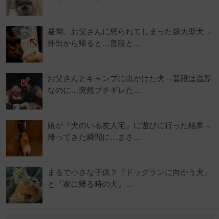
昼間、お父さんに怒られてしまった超大型犬→
外出から帰ると…普段と…
お父さんとキャンプに出かけた犬→普段は温厚
なのに…突然ブチギレた…
娘が『犬のいる友人宅』に遊びに行った結果→
帰ってきた瞬間に…まさ…
まるで小さな子供？『ドッグランに向かう犬』
と『家に帰る時の犬』…