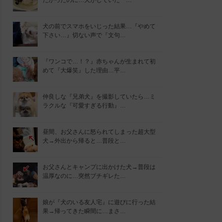
たかったのに…犬がしていた『…
犬の前でスマホをいじった結果…『やめて
下さい…』切ない声で『文句…
『ワンコで…！？』赤ちゃんが生まれて初
めて『大爆笑』した理由…平…
仲良しな『兄弟犬』を撮影していたら…ミ
ラクルな『可愛すぎる行動』…
昼間、お父さんに怒られてしまった超大型
犬→外出から帰ると…普段と…
お父さんとキャンプに出かけた犬→普段は
温厚なのに…突然ブチギレた…
娘が『犬のいる友人宅』に遊びに行った結
果→帰ってきた瞬間に…まさ…