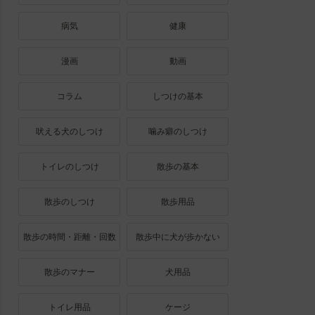
病気
健康
漫画
動画
コラム
しつけの基本
吠える犬のしつけ
噛み癖のしつけ
トイレのしつけ
散歩の基本
散歩のしつけ
散歩用品
散歩の時間・距離・回数
散歩中に犬が歩かない
散歩のマナー
犬用品
トイレ用品
ケージ