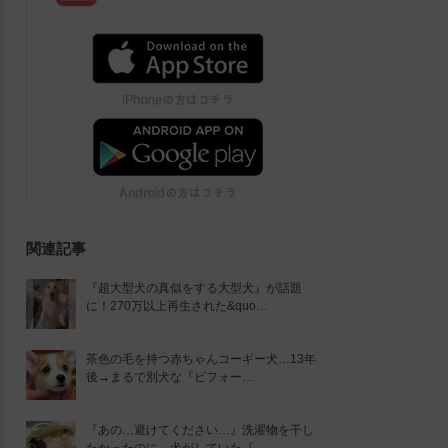
関連記事
『超大型犬の真似をする大型犬』が話題
に！270万以上再生された&quo…
茶色の毛を持つ赤ちゃんコーギー犬…13年
後→まるで別犬な『ビフォー…
『あの…避けてください…』洗濯物を干し