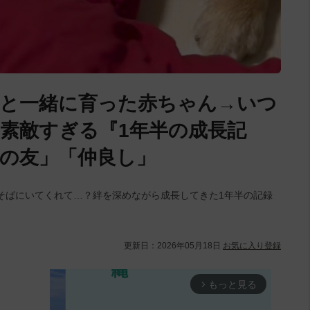
と一緒に育った赤ちゃん→いつ
素敵すぎる『1年半の成長記
馬の友」「仲良し」
そばにいてくれて…？絆を深めながら成長してきた1年半の記録
更新日：
2026年05月18日
お気に入り登録
もっと見る
arrow_forward_ios