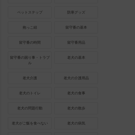
ペットステップ
防寒グッズ
抱っこ紐
留守番の基本
留守番の時間
留守番用品
留守番の困り事・トラブ
老犬の基本
ル
老犬介護
老犬の介護用品
老犬のトイレ
老犬の食事
老犬の問題行動
老犬の散歩
老犬がご飯を食べない
老犬の病気