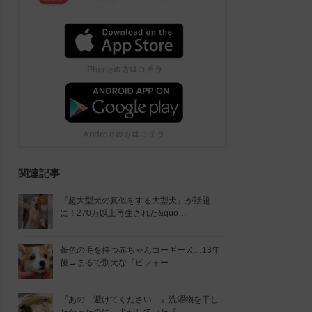
関連記事
『超大型犬の真似をする大型犬』が話題
に！270万以上再生された&quo…
茶色の毛を持つ赤ちゃんコーギー犬…13年
後→まるで別犬な『ビフォー…
『あの…避けてください…』洗濯物を干し