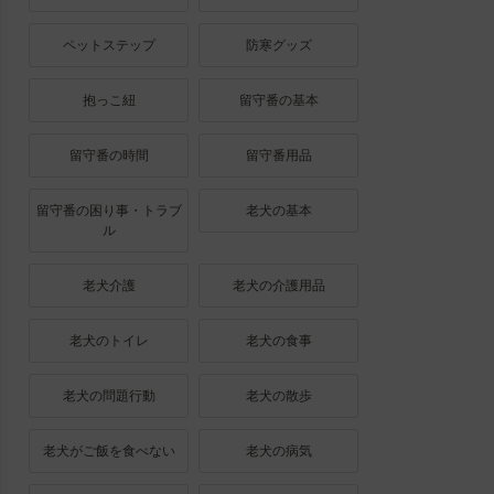
ペットステップ
防寒グッズ
抱っこ紐
留守番の基本
留守番の時間
留守番用品
留守番の困り事・トラブ
老犬の基本
ル
老犬介護
老犬の介護用品
老犬のトイレ
老犬の食事
老犬の問題行動
老犬の散歩
老犬がご飯を食べない
老犬の病気