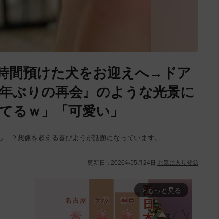
時間預けた犬をお迎えへ→ドア
年ぶりの再会』のような光景に
てるｗ」「可愛い」
ら…？想像を超える喜びようが話題になっています。
更新日：
2026年05月24日
お気に入り登録
もっと見る
arrow_forward_ios