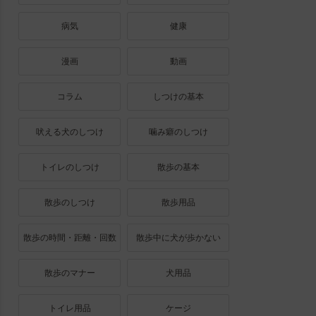
病気
健康
漫画
動画
コラム
しつけの基本
吠える犬のしつけ
噛み癖のしつけ
トイレのしつけ
散歩の基本
散歩のしつけ
散歩用品
散歩の時間・距離・回数
散歩中に犬が歩かない
散歩のマナー
犬用品
トイレ用品
ケージ