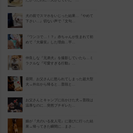
たかったのに…犬がしていた『…
犬の前でスマホをいじった結果…『やめて
下さい…』切ない声で『文句…
『ワンコで…！？』赤ちゃんが生まれて初
めて『大爆笑』した理由…平…
仲良しな『兄弟犬』を撮影していたら…ミ
ラクルな『可愛すぎる行動』…
昼間、お父さんに怒られてしまった超大型
犬→外出から帰ると…普段と…
お父さんとキャンプに出かけた犬→普段は
温厚なのに…突然ブチギレた…
娘が『犬のいる友人宅』に遊びに行った結
果→帰ってきた瞬間に…まさ…