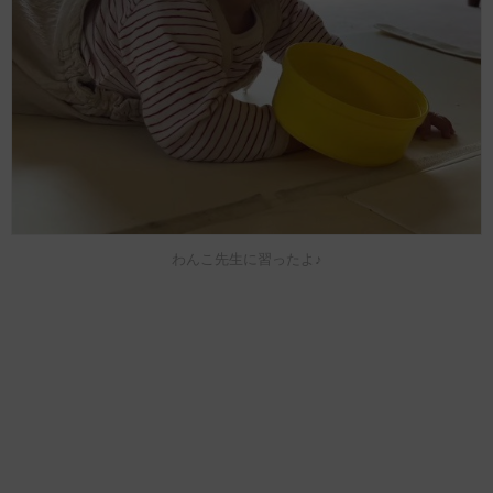
わんこ先生に習ったよ♪