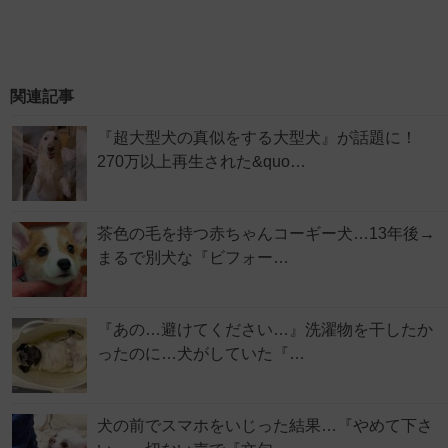
関連記事
『超大型犬の真似をする大型犬』が話題に！
270万以上再生された&quo…
茶色の毛を持つ赤ちゃんコーギー犬…13年後→
まるで別犬な『ビフォー…
『あの…避けてください…』洗濯物を干したか
ったのに…犬がしていた『…
犬の前でスマホをいじった結果…『やめて下さ