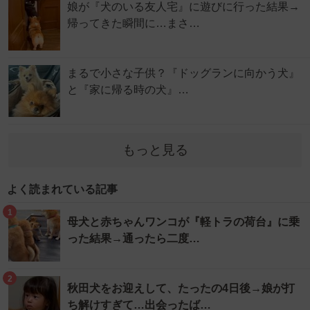
娘が『犬のいる友人宅』に遊びに行った結果→
帰ってきた瞬間に…まさ…
まるで小さな子供？『ドッグランに向かう犬』
と『家に帰る時の犬』…
もっと見る
よく読まれている記事
1
母犬と赤ちゃんワンコが『軽トラの荷台』に乗
った結果→通ったら二度…
2
秋田犬をお迎えして、たったの4日後→娘が打
ち解けすぎて…出会ったば…