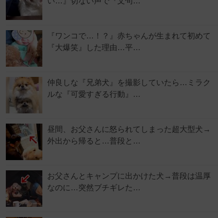
い…』切ない声で『文句…
『ワンコで…！？』赤ちゃんが生まれて初めて
『大爆笑』した理由…平…
仲良しな『兄弟犬』を撮影していたら…ミラク
ルな『可愛すぎる行動』…
昼間、お父さんに怒られてしまった超大型犬→
外出から帰ると…普段と…
お父さんとキャンプに出かけた犬→普段は温厚
なのに…突然ブチギレた…