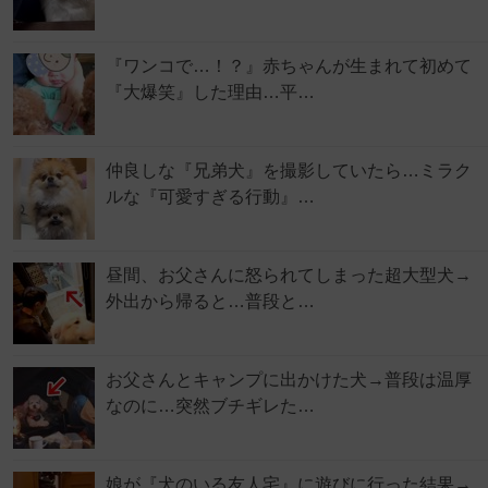
『ワンコで…！？』赤ちゃんが生まれて初めて
『大爆笑』した理由…平…
仲良しな『兄弟犬』を撮影していたら…ミラク
ルな『可愛すぎる行動』…
昼間、お父さんに怒られてしまった超大型犬→
外出から帰ると…普段と…
お父さんとキャンプに出かけた犬→普段は温厚
なのに…突然ブチギレた…
娘が『犬のいる友人宅』に遊びに行った結果→