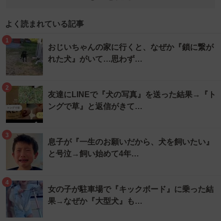
よく読まれている記事
1
おじいちゃんの家に行くと、なぜか『鎖に繋が
れた犬』がいて…思わず…
2
友達にLINEで『犬の写真』を送った結果→『ト
ングで草』と返信がきて…
3
息子が『一生のお願いだから、犬を飼いたい』
と号泣→飼い始めて4年…
4
女の子が駐車場で『キックボード』に乗った結
果→なぜか『大型犬』も…