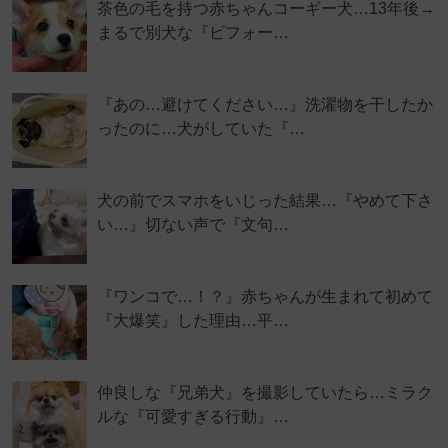
茶色の毛を持つ赤ちゃんコーギー犬…13年後→
まるで別犬な『ビフォー…
『あの…避けてください…』洗濯物を干したか
ったのに…犬がしていた『…
犬の前でスマホをいじった結果…『やめて下さ
い…』切ない声で『文句…
『ワンコで…！？』赤ちゃんが生まれて初めて
『大爆笑』した理由…平…
仲良しな『兄弟犬』を撮影していたら…ミラク
ルな『可愛すぎる行動』…