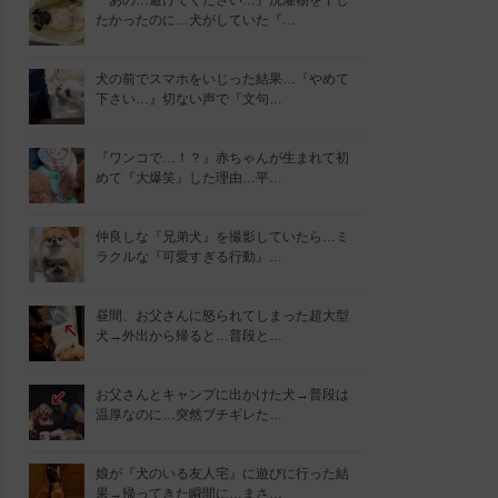
『あの…避けてください…』洗濯物を干し
たかったのに…犬がしていた『…
犬の前でスマホをいじった結果…『やめて
下さい…』切ない声で『文句…
『ワンコで…！？』赤ちゃんが生まれて初
めて『大爆笑』した理由…平…
仲良しな『兄弟犬』を撮影していたら…ミ
ラクルな『可愛すぎる行動』…
昼間、お父さんに怒られてしまった超大型
犬→外出から帰ると…普段と…
お父さんとキャンプに出かけた犬→普段は
温厚なのに…突然ブチギレた…
娘が『犬のいる友人宅』に遊びに行った結
果→帰ってきた瞬間に…まさ…