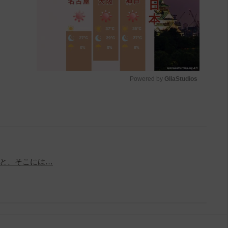
Powered by 
GliaStudios
M
u
t
e
と、そこには…