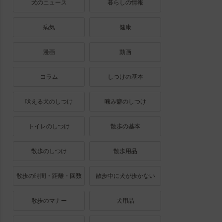
犬のニュース
暮らしの情報
病気
健康
漫画
動画
コラム
しつけの基本
吠える犬のしつけ
噛み癖のしつけ
トイレのしつけ
散歩の基本
散歩のしつけ
散歩用品
散歩の時間・距離・回数
散歩中に犬が歩かない
散歩のマナー
犬用品