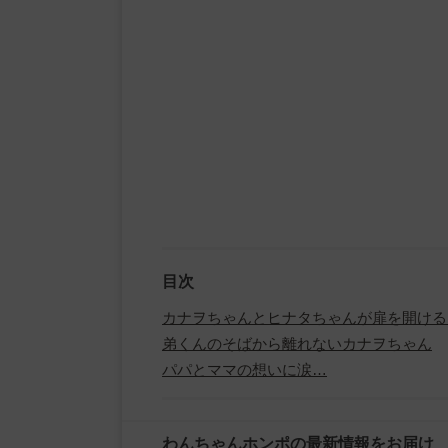
目次
カナヲちゃんとヒナタちゃんが扉を開ける
弟くんのそばから離れないカナヲちゃん
パパとママの想いに涙…
わんちゃんホンポの最新情報をお届け