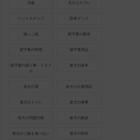
犬服
犬のコスプレ
ペットステップ
防寒グッズ
抱っこ紐
留守番の基本
留守番の時間
留守番用品
留守番の困り事・トラブ
老犬の基本
ル
老犬介護
老犬の介護用品
老犬のトイレ
老犬の食事
老犬の問題行動
老犬の散歩
老犬がご飯を食べない
老犬の病気