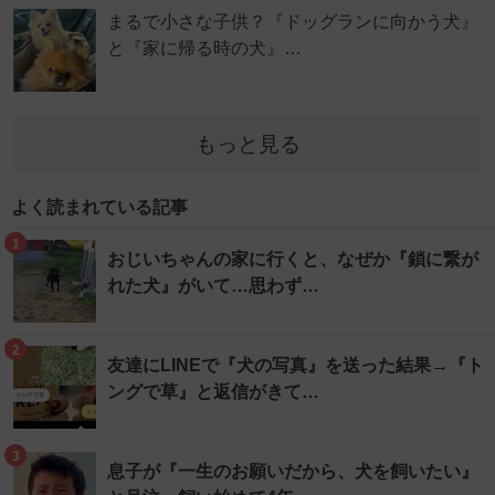
まるで小さな子供？『ドッグランに向かう犬』
と『家に帰る時の犬』…
もっと見る
よく読まれている記事
1
おじいちゃんの家に行くと、なぜか『鎖に繋が
れた犬』がいて…思わず…
2
友達にLINEで『犬の写真』を送った結果→『ト
ングで草』と返信がきて…
3
息子が『一生のお願いだから、犬を飼いたい』