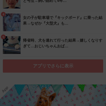
と号泣→飼い始めて4年…
4
女の子が駐車場で『キックボード』に乗った結
果→なぜか『大型犬』も…
5
帰省時、犬を連れて行った結果→嬉しくなりす
ぎて…おじいちゃんおば…
アプリでさらに表示