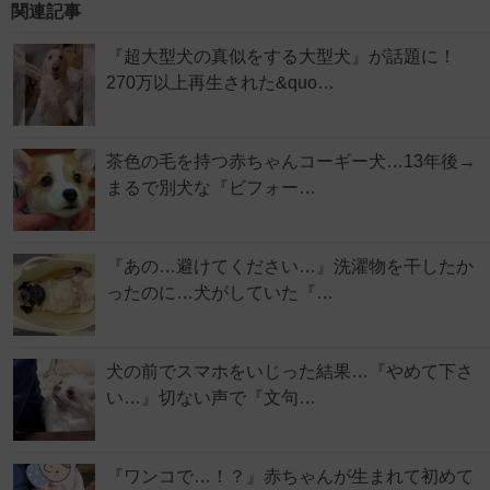
関連記事
『超大型犬の真似をする大型犬』が話題に！
270万以上再生された&quo…
茶色の毛を持つ赤ちゃんコーギー犬…13年後→
まるで別犬な『ビフォー…
『あの…避けてください…』洗濯物を干したか
ったのに…犬がしていた『…
犬の前でスマホをいじった結果…『やめて下さ
い…』切ない声で『文句…
『ワンコで…！？』赤ちゃんが生まれて初めて