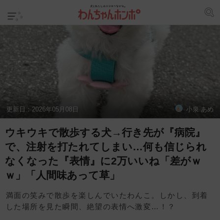
更新日：
2026年05月08日
小泉 あめ
ウキウキで散歩する犬→行き先が『病院』
で、注射を打たれてしまい…何も信じられ
なくなった『表情』に2万いいね「差がｗ
ｗ」「人間味あって草」
満面の笑みで散歩を楽しんでいたわんこ。しかし、到着
した場所を見た瞬間、絶望の表情へ激変…！？