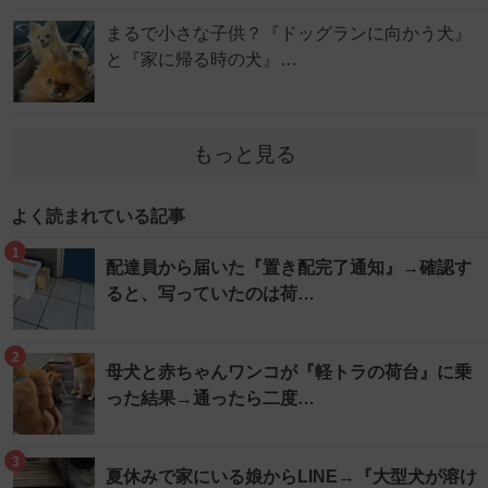
まるで小さな子供？『ドッグランに向かう犬』
と『家に帰る時の犬』…
もっと見る
よく読まれている記事
1
配達員から届いた『置き配完了通知』→確認す
ると、写っていたのは荷…
2
母犬と赤ちゃんワンコが『軽トラの荷台』に乗
った結果→通ったら二度…
3
夏休みで家にいる娘からLINE→『大型犬が溶け