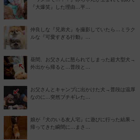
『大爆笑』した理由…平…
仲良しな『兄弟犬』を撮影していたら…ミラク
ルな『可愛すぎる行動』…
昼間、お父さんに怒られてしまった超大型犬→
外出から帰ると…普段と…
お父さんとキャンプに出かけた犬→普段は温厚
なのに…突然ブチギレた…
娘が『犬のいる友人宅』に遊びに行った結果→
帰ってきた瞬間に…まさ…