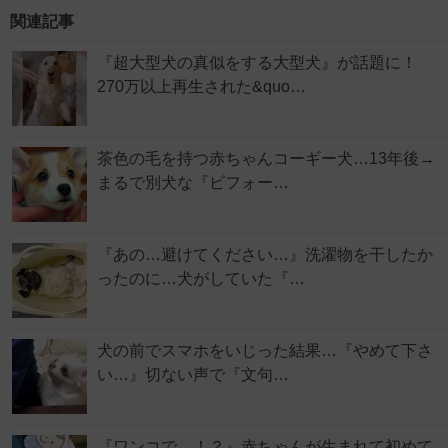
関連記事
『超大型犬の真似をする大型犬』が話題に！
270万以上再生された&quo…
茶色の毛を持つ赤ちゃんコーギー犬…13年後→
まるで別犬な『ビフォー…
『あの…避けてください…』洗濯物を干したか
ったのに…犬がしていた『…
犬の前でスマホをいじった結果…『やめて下さ
い…』切ない声で『文句…
『ワンコで…！？』赤ちゃんが生まれて初めて