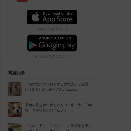
関連記事
『超大型犬の真似をする大型犬』が話題
に！270万以上再生された&quo…
茶色の毛を持つ赤ちゃんコーギー犬…13年
後→まるで別犬な『ビフォー…
『あの…避けてください…』洗濯物を干し