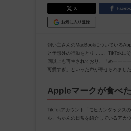
X
Faceb
お気に入り登録
飼い主さんのMacBookについているA
と予想外の行動をとり……。TikTok
回以上も再生されており、「めーーーー
可愛すぎ」といった声が寄せられまし
Appleマークが食べ
TikTokアカウント「モヒカンダックス
ル」ちゃんの日常を紹介しているアカ