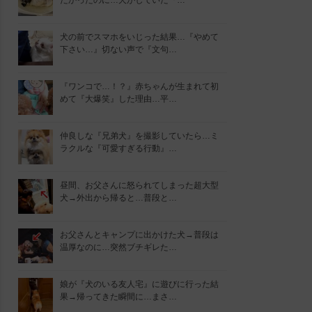
たかったのに…犬がしていた『…
犬の前でスマホをいじった結果…『やめて
下さい…』切ない声で『文句…
『ワンコで…！？』赤ちゃんが生まれて初
めて『大爆笑』した理由…平…
仲良しな『兄弟犬』を撮影していたら…ミ
ラクルな『可愛すぎる行動』…
昼間、お父さんに怒られてしまった超大型
犬→外出から帰ると…普段と…
お父さんとキャンプに出かけた犬→普段は
温厚なのに…突然ブチギレた…
娘が『犬のいる友人宅』に遊びに行った結
果→帰ってきた瞬間に…まさ…