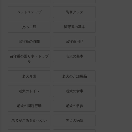
ペットステップ
防寒グッズ
抱っこ紐
留守番の基本
留守番の時間
留守番用品
留守番の困り事・トラブ
老犬の基本
ル
老犬介護
老犬の介護用品
老犬のトイレ
老犬の食事
老犬の問題行動
老犬の散歩
老犬がご飯を食べない
老犬の病気