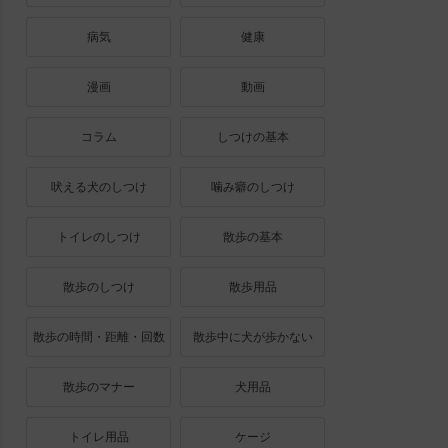
病気
健康
漫画
動画
コラム
しつけの基本
吠える犬のしつけ
噛み癖のしつけ
トイレのしつけ
散歩の基本
散歩のしつけ
散歩用品
散歩の時間・距離・回数
散歩中に犬が歩かない
散歩のマナー
犬用品
トイレ用品
ケージ