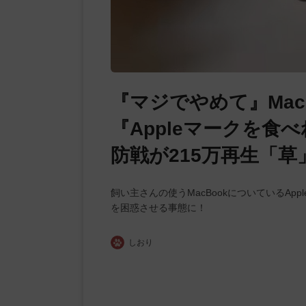
『マジでやめて』Mac
『Appleマークを
防戦が215万再生「
飼い主さんの使うMacBookについているA
を困惑させる事態に！
しおり