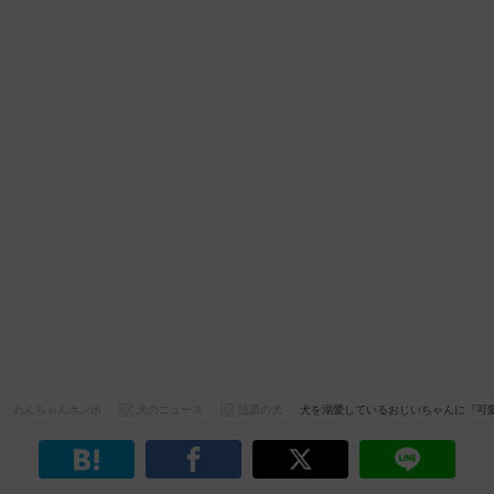
わんちゃんホンポ
犬のニュース
話題の犬
犬を溺愛しているおじいちゃんに『可