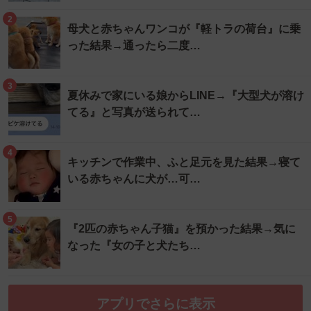
2
母犬と赤ちゃんワンコが『軽トラの荷台』に乗
った結果→通ったら二度…
3
夏休みで家にいる娘からLINE→『大型犬が溶け
てる』と写真が送られて…
4
キッチンで作業中、ふと足元を見た結果→寝て
いる赤ちゃんに犬が…可…
5
『2匹の赤ちゃん子猫』を預かった結果→気に
なった『女の子と犬たち…
アプリでさらに表示