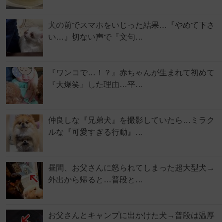
犬の前でスマホをいじった結果…『やめて下さ
い…』切ない声で『文句…
『ワンコで…！？』赤ちゃんが生まれて初めて
『大爆笑』した理由…平…
仲良しな『兄弟犬』を撮影していたら…ミラク
ルな『可愛すぎる行動』…
昼間、お父さんに怒られてしまった超大型犬→
外出から帰ると…普段と…
お父さんとキャンプに出かけた犬→普段は温厚