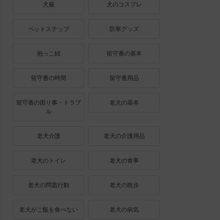
犬服
犬のコスプレ
ペットステップ
防寒グッズ
抱っこ紐
留守番の基本
留守番の時間
留守番用品
留守番の困り事・トラブ
老犬の基本
ル
老犬介護
老犬の介護用品
老犬のトイレ
老犬の食事
老犬の問題行動
老犬の散歩
老犬がご飯を食べない
老犬の病気