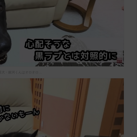
居犬・銀河くんはオロオロ…