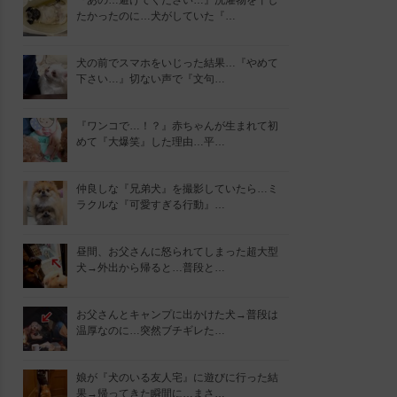
『あの…避けてください…』洗濯物を干し
たかったのに…犬がしていた『…
犬の前でスマホをいじった結果…『やめて
下さい…』切ない声で『文句…
『ワンコで…！？』赤ちゃんが生まれて初
めて『大爆笑』した理由…平…
仲良しな『兄弟犬』を撮影していたら…ミ
ラクルな『可愛すぎる行動』…
昼間、お父さんに怒られてしまった超大型
犬→外出から帰ると…普段と…
お父さんとキャンプに出かけた犬→普段は
温厚なのに…突然ブチギレた…
娘が『犬のいる友人宅』に遊びに行った結
果→帰ってきた瞬間に…まさ…