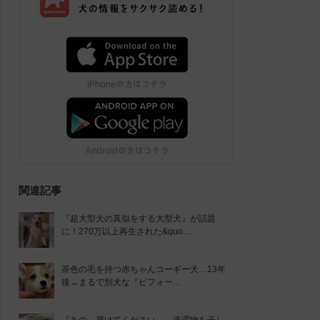
関連記事
『超大型犬の真似をする大型犬』が話題
に！270万以上再生された&quo…
茶色の毛を持つ赤ちゃんコーギー犬…13年
後→まるで別犬な『ビフォー…