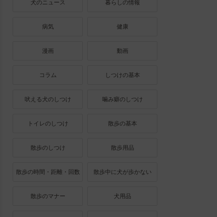
犬のニュース
暮らしの情報
病気
健康
漫画
動画
コラム
しつけの基本
吠える犬のしつけ
噛み癖のしつけ
トイレのしつけ
散歩の基本
散歩のしつけ
散歩用品
散歩の時間・距離・回数
散歩中に犬が歩かない
散歩のマナー
犬用品