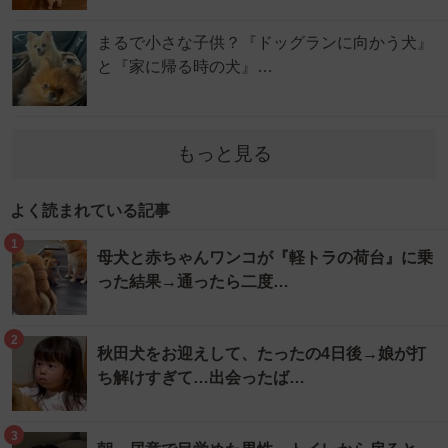
まるで小さな子供？『ドッグランに向かう犬』
と『家に帰る時の犬』…
もっと見る
よく読まれている記事
1
母犬と赤ちゃんワンコが『軽トラの荷台』に乗
った結果→通ったら二度…
2
秋田犬をお迎えして、たったの4日後→娘が打
ち解けすぎて…出会ったば…
3