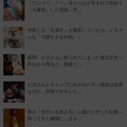
『ワンコで…！？』赤ちゃんが生まれて初めて
『大爆笑』した理由…平…
仲良しな『兄弟犬』を撮影していたら…ミラク
ルな『可愛すぎる行動』…
昼間、お父さんに怒られてしまった超大型犬→
外出から帰ると…普段と…
お父さんとキャンプに出かけた犬→普段は温厚
なのに…突然ブチギレた…
娘が『犬のいる友人宅』に遊びに行った結果→
帰ってきた瞬間に…まさ…