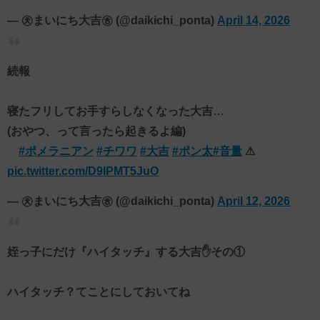
— ㉩まいにち大吉㉭ (@daikichi_ponta)
April 14, 2026
続報
寝たフリしてお手すらしなくなった大吉…
(おやつ、って言ったら起きるよ編)
#ポメラニアン
#チワワ
#大吉
#ポン太
#音量
⚠
pic.twitter.com/D9IPMT5JuO
— ㉩まいにち大吉㉭ (@daikichi_ponta)
April 12, 2026
姪っ子にだけ『ハイタッチ』する大吉✋️その①
ハイタッチ？てことにしておいてね