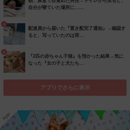
朝、尿意で目覚めた男性→トイレから戻ると、
自分が寝ていた場所に……
4
配達員から届いた『置き配完了通知』→確認す
ると、写っていたのは荷…
5
『2匹の赤ちゃん子猫』を預かった結果→気に
なった『女の子と犬たち…
アプリでさらに表示