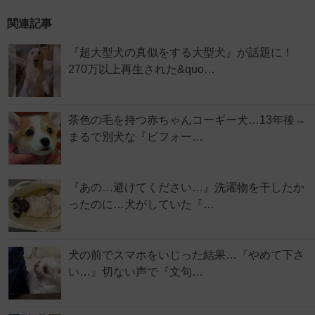
関連記事
『超大型犬の真似をする大型犬』が話題に！
270万以上再生された&quo…
茶色の毛を持つ赤ちゃんコーギー犬…13年後→
まるで別犬な『ビフォー…
『あの…避けてください…』洗濯物を干したか
ったのに…犬がしていた『…
犬の前でスマホをいじった結果…『やめて下さ
い…』切ない声で『文句…