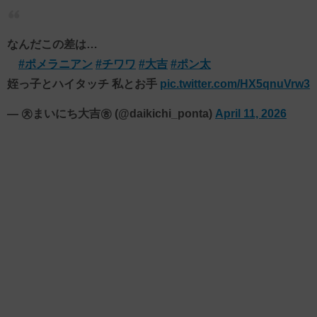
なんだこの差は…
#ポメラニアン
#チワワ
#大吉
#ポン太
️姪っ子とハイタッチ ️私とお手
pic.twitter.com/HX5qnuVrw3
— ㉩まいにち大吉㉭ (@daikichi_ponta)
April 11, 2026