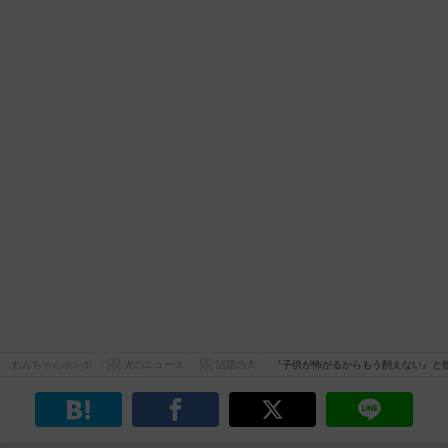
わんちゃんホンポ
犬のニュース
話題の犬
『子供が怖がるからもう飼えない』と捨