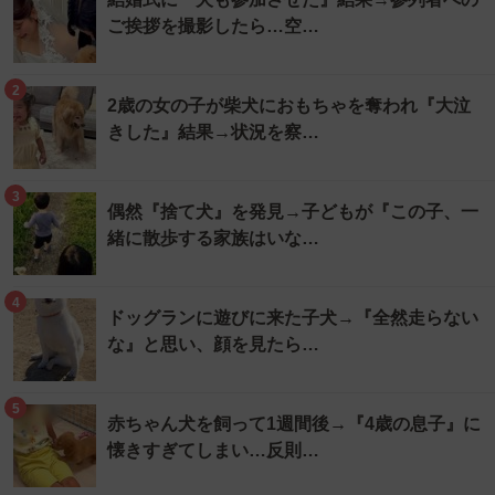
ご挨拶を撮影したら…空…
2
2歳の女の子が柴犬におもちゃを奪われ『大泣
きした』結果→状況を察…
3
偶然『捨て犬』を発見→子どもが『この子、一
緒に散歩する家族はいな…
4
ドッグランに遊びに来た子犬→『全然走らない
な』と思い、顔を見たら…
5
赤ちゃん犬を飼って1週間後→『4歳の息子』に
懐きすぎてしまい…反則…