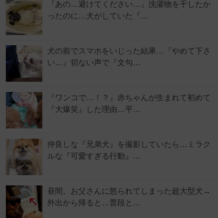
『あの…避けてください…』洗濯物を干したか
ったのに…犬がしていた『…
犬の前でスマホをいじった結果…『やめて下さ
い…』切ない声で『文句…
『ワンコで…！？』赤ちゃんが生まれて初めて
『大爆笑』した理由…平…
仲良しな『兄弟犬』を撮影していたら…ミラク
ルな『可愛すぎる行動』…
昼間、お父さんに怒られてしまった超大型犬→
外出から帰ると…普段と…