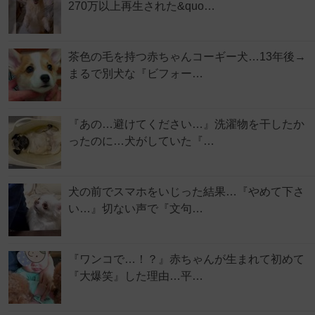
270万以上再生された&quo…
茶色の毛を持つ赤ちゃんコーギー犬…13年後→
まるで別犬な『ビフォー…
『あの…避けてください…』洗濯物を干したか
ったのに…犬がしていた『…
犬の前でスマホをいじった結果…『やめて下さ
い…』切ない声で『文句…
『ワンコで…！？』赤ちゃんが生まれて初めて
『大爆笑』した理由…平…