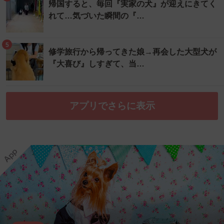
帰国すると、毎回『実家の犬』が迎えにきてく
れて…気づいた瞬間の『…
5
修学旅行から帰ってきた娘→再会した大型犬が
『大喜び』しすぎて、当…
アプリでさらに表示