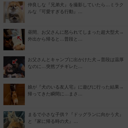
仲良しな『兄弟犬』を撮影していたら…ミラク
ルな『可愛すぎる行動』…
昼間、お父さんに怒られてしまった超大型犬→
外出から帰ると…普段と…
お父さんとキャンプに出かけた犬→普段は温厚
なのに…突然ブチギレた…
娘が『犬のいる友人宅』に遊びに行った結果→
帰ってきた瞬間に…まさ…
まるで小さな子供？『ドッグランに向かう犬』
と『家に帰る時の犬』…